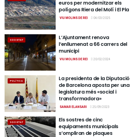
euros per modernitzar els
polígons Riera del Molí i El Pla
VIU MOLINS DE REI
04/03/2025
L’Ajuntament renova
SOCIETAT
l’enllumenat a 66 carrers del
municipi
VIU MOLINS DE REI
20/02/2024
La presidenta de la Diputació
POLÍTICA
de Barcelona aposta per una
legislatura més «social i
transformadora»
SAMAR ELANSARI
25/09/2023
Els sostres de cinc
SOCIETAT
equipaments municipals
s’ompliran de plaques