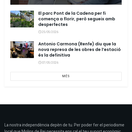
El parc Pont de la Cadena per fi
comença a florir, però segueix amb
desperfectes
25/05/2026
Antonio Carmona (Renfe) diu que la
nova represa de les obres de l’estació
és la definitiva
07/05/2026
MÉS
La nostra independència depèn de tu. Per poder fer el periodisme
local que Molins de Rei necessita ens cal el teu suport econòmic.