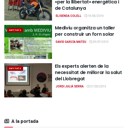
«per la llibertat» energètica i
de Catalunya
ELISENDA COLELL
14/05/2014
Mediviu organitza un taller
ENTITATS
per construir un forn solar
DAVID GARCÍA MATEU
29/07/2013
Els experts alerten de la
ENTITATS
necessitat de millorar la salut
del Llobregat
JORDI JULIÀ SERRA
31/03/2013
A la portada