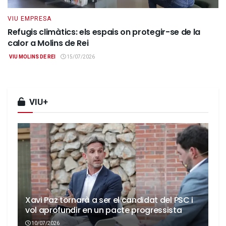
VIU EMPRESA
Refugis climàtics: els espais on protegir-se de la
calor a Molins de Rei
VIU MOLINS DE REI
15/07/2026
VIU+
Xavi Paz tornarà a ser el candidat del PSC i
vol aprofundir en un pacte progressista
10/07/2026