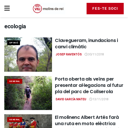
FES-TE SOCI
ecologia
Clavegueram, inundacions i
OPINIÓ
canvi climàtic
JOSEP RAVENTÓS
30/11/2018
Porta oberta als veïns per
GENERAL
presentar al·legacions al futur
pla del parc de Collserola
DAVID GARCÍA MATEU
13/11/2018
El molinenc Albert Artés farà
GENERAL
una ruta en moto elèctrica