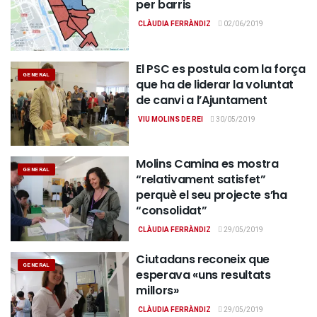
per barris
CLÀUDIA FERRÀNDIZ
02/06/2019
El PSC es postula com la força
GENERAL
que ha de liderar la voluntat
de canvi a l’Ajuntament
VIU MOLINS DE REI
30/05/2019
Molins Camina es mostra
GENERAL
“relativament satisfet”
perquè el seu projecte s’ha
“consolidat”
CLÀUDIA FERRÀNDIZ
29/05/2019
Ciutadans reconeix que
GENERAL
esperava «uns resultats
millors»
CLÀUDIA FERRÀNDIZ
29/05/2019