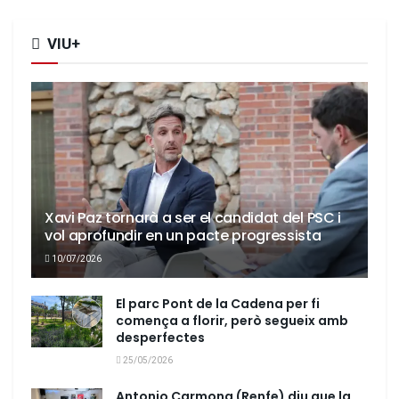
VIU+
Xavi Paz tornarà a ser el candidat del PSC i
vol aprofundir en un pacte progressista
10/07/2026
El parc Pont de la Cadena per fi
comença a florir, però segueix amb
desperfectes
25/05/2026
Antonio Carmona (Renfe) diu que la