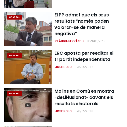
El PP admet que els seus
GENERAL
resultats “només poden
valorar-se de manera
negativa”
CLÀUDIA FERRÀNDIZ
29/05/2019
ERC aposta per reeditar el
GENERAL
tripartit independentista
JOSE POLO
28/05/2019
Molins en Comú es mostra
GENERAL
«desil·lusionat» davant els
resultats electorals
JOSE POLO
28/05/2019