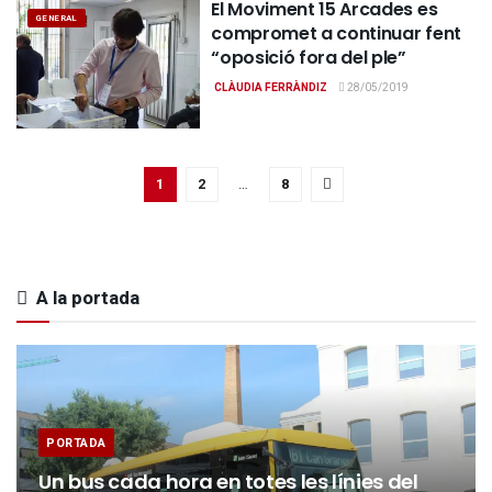
El Moviment 15 Arcades es
GENERAL
compromet a continuar fent
“oposició fora del ple”
CLÀUDIA FERRÀNDIZ
28/05/2019
1
2
…
8
A la portada
PORTADA
Un bus cada hora en totes les línies del