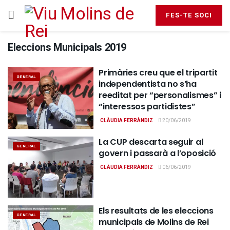
FES-TE SOCI
Eleccions Municipals 2019
Primàries creu que el tripartit
GENERAL
independentista no s’ha
reeditat per “personalismes” i
“interessos partidistes”
CLÀUDIA FERRÀNDIZ
20/06/2019
La CUP descarta seguir al
GENERAL
govern i passarà a l’oposició
CLÀUDIA FERRÀNDIZ
06/06/2019
Els resultats de les eleccions
GENERAL
municipals de Molins de Rei