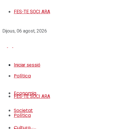
FES-TE SOCI ARA
Dijous, 06 agost, 2026
Iniciar sessió
Política
Economia
FES-TE SOCI ARA
Societat
Política
Cultura