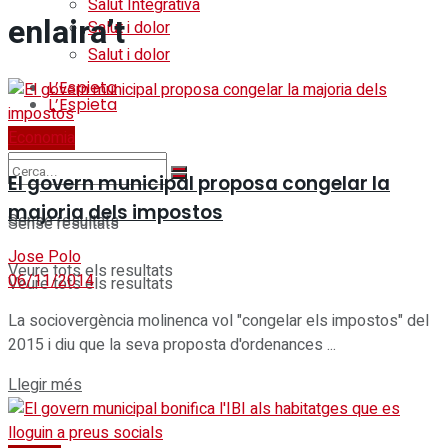
Salut Integrativa
enlaira’t
Salut i dolor
Salut i dolor
L’Espieta
L’Espieta
Economia
El govern municipal proposa congelar la
majoria dels impostos
Sense resultats
Sense resultats
Jose Polo
Veure tots els resultats
06/11/2014
Veure tots els resultats
La sociovergència molinenca vol "congelar els impostos" del
2015 i diu que la seva proposta d'ordenances ...
Details
Llegir més