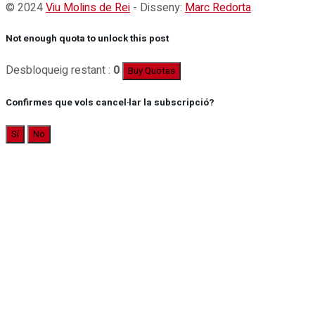
© 2024
Viu Molins de Rei
- Disseny:
Marc Redorta
.
Not enough quota to unlock this post
Desbloqueig restant :
0
Buy Quotas
Confirmes que vols cancel·lar la subscripció?
Sí
No