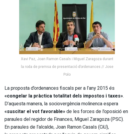
Xavi Paz, Joan Ramon Casals i Miguel Zaragoza durant
la roda de premsa de presentació d’ordenances // Jose
Polo
La proposta d’ordenances fiscals per a l’any 2015 és
«congelar la pràctica totalitat dels impostos i taxes»
.
D’aquesta manera, la sociovergència molinenca espera
«suscitar el vot favorable»
de les forces de l’oposició en
paraules del regidor de Finances, Miguel Zaragoza (PSC).
En paraules de l’alcalde, Joan Ramon Casals (CiU),