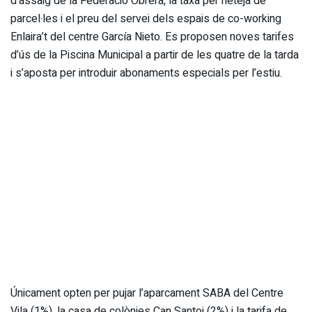
d’assaig de la Federació Obrera, la taxa per neteja de
parcel·les i el preu del servei dels espais de co-working
Enlaira’t del centre García Nieto. Es proposen noves tarifes
d’ús de la Piscina Municipal a partir de les quatre de la tarda
i s’aposta per introduir abonaments especials per l’estiu.
Únicament opten per pujar l’aparcament SABA del Centre
Vila (1%), la casa de colònies Can Santoi (2%) i la tarifa de