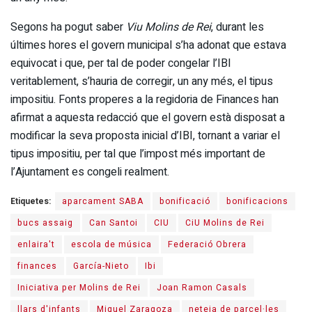
Segons ha pogut saber
Viu Molins de Rei
, durant les
últimes hores el govern municipal s’ha adonat que estava
equivocat i que, per tal de poder congelar l’IBI
veritablement, s’hauria de corregir, un any més, el tipus
impositiu. Fonts properes a la regidoria de Finances han
afirmat a aquesta redacció que el govern està disposat a
modificar la seva proposta inicial d’IBI, tornant a variar el
tipus impositiu, per tal que l’impost més important de
l’Ajuntament es congeli realment.
Etiquetes:
aparcament SABA
bonificació
bonificacions
bucs assaig
Can Santoi
CIU
CiU Molins de Rei
enlaira't
escola de música
Federació Obrera
finances
García-Nieto
Ibi
Iniciativa per Molins de Rei
Joan Ramon Casals
llars d'infants
Miguel Zaragoza
neteja de parcel·les