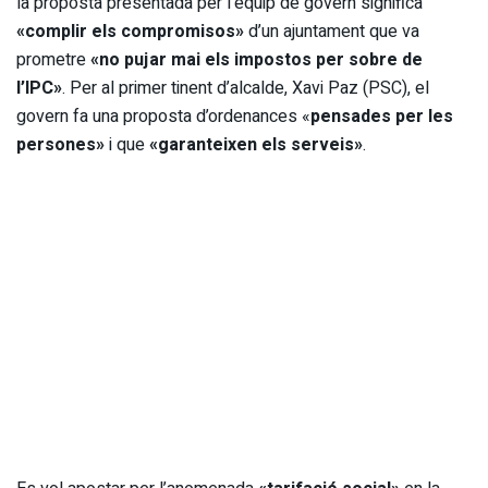
la proposta presentada per l’equip de govern significa
«complir els compromisos»
d’un ajuntament que va
prometre
«no pujar mai els impostos per sobre de
l’IPC»
. Per al primer tinent d’alcalde, Xavi Paz (PSC), el
govern fa una proposta d’ordenances «
pensades per les
persones»
i que
«garanteixen els serveis»
.