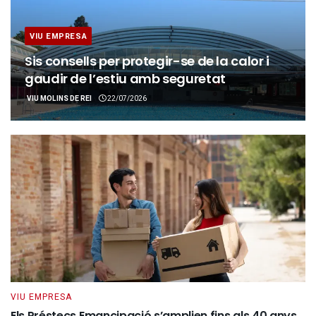
VIU EMPRESA
Sis consells per protegir-se de la calor i
gaudir de l’estiu amb seguretat
VIU MOLINS DE REI
22/07/2026
VIU EMPRESA
Els Préstecs Emancipació s’amplien fins als 40 anys