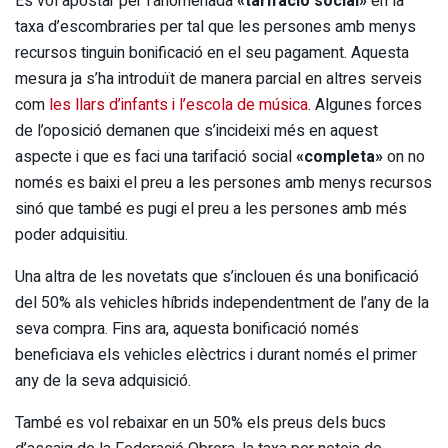
Es vol apostar per l’anomenada
«tarifació social»
en la
taxa d’escombraries per tal que les persones amb menys
recursos tinguin bonificació en el seu pagament. Aquesta
mesura ja s’ha introduït de manera parcial en altres serveis
com
les llars d’infants i l’escola de música
. Algunes forces
de l’oposició demanen que s’incideixi més en aquest
aspecte i que es faci una tarifació social
«completa»
on no
només es baixi el preu a les persones amb menys recursos
sinó que també es pugi el preu a les persones amb més
poder adquisitiu.
Una altra de les novetats que s’inclouen és una bonificació
del 50% als vehicles híbrids independentment de l’any de la
seva compra. Fins ara, aquesta bonificació només
beneficiava els vehicles elèctrics i durant només el primer
any de la seva adquisició.
També es vol rebaixar en un 50% els preus dels bucs