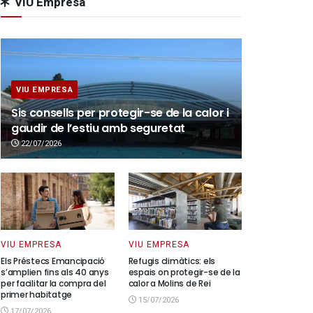
VIU Empresa
VIU EMPRESA
Sis consells per protegir-se de la calor i
gaudir de l’estiu amb seguretat
22/07/2026
VIU EMPRESA
VIU EMPRESA
Els Préstecs Emancipació
Refugis climàtics: els
s’amplien fins als 40 anys
espais on protegir-se de la
per facilitar la compra del
calor a Molins de Rei
primer habitatge
15/07/2026
17/07/2026