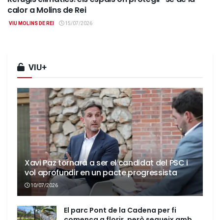
calor a Molins de Rei
VIU MOLINS DE REI
15/07/2026
VIU+
Xavi Paz tornarà a ser el candidat del PSC i
vol aprofundir en un pacte progressista
10/07/2026
El parc Pont de la Cadena per fi
comença a florir, però segueix amb