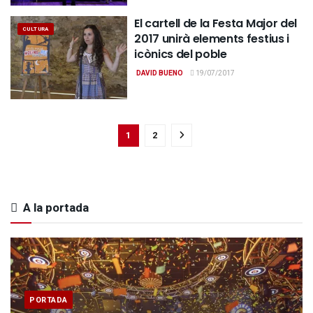
El cartell de la Festa Major del
CULTURA
2017 unirà elements festius i
icònics del poble
DAVID BUENO
19/07/2017
1
2
A la portada
PORTADA