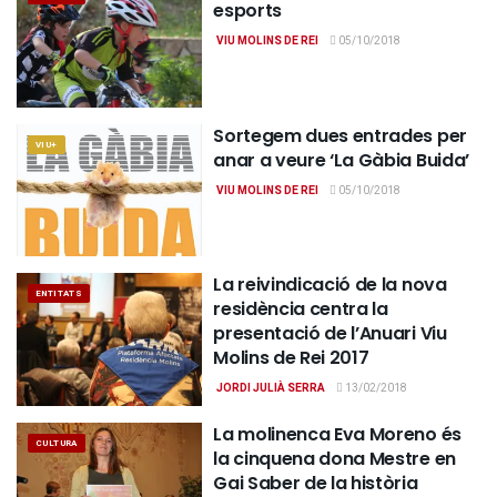
esports
VIU MOLINS DE REI
05/10/2018
Sortegem dues entrades per
VIU+
anar a veure ‘La Gàbia Buida’
VIU MOLINS DE REI
05/10/2018
La reivindicació de la nova
ENTITATS
residència centra la
presentació de l’Anuari Viu
Molins de Rei 2017
JORDI JULIÀ SERRA
13/02/2018
La molinenca Eva Moreno és
CULTURA
la cinquena dona Mestre en
Gai Saber de la història