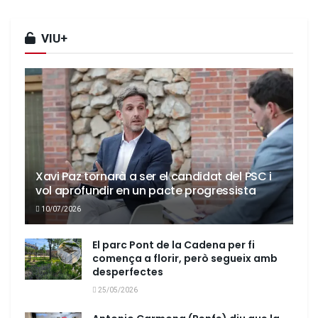
VIU+
Xavi Paz tornarà a ser el candidat del PSC i
vol aprofundir en un pacte progressista
10/07/2026
El parc Pont de la Cadena per fi
comença a florir, però segueix amb
desperfectes
25/05/2026