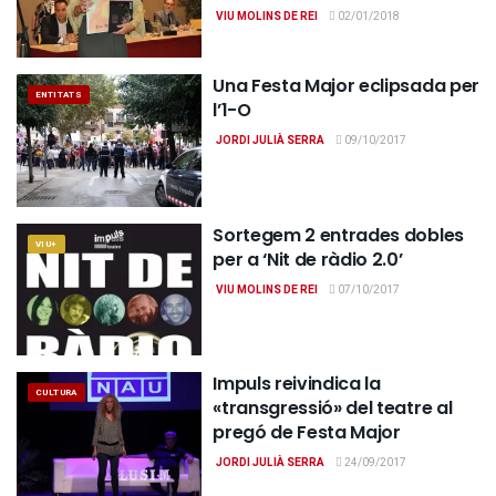
VIU MOLINS DE REI
02/01/2018
Una Festa Major eclipsada per
ENTITATS
l’1-O
JORDI JULIÀ SERRA
09/10/2017
Sortegem 2 entrades dobles
VIU+
per a ‘Nit de ràdio 2.0’
VIU MOLINS DE REI
07/10/2017
Impuls reivindica la
CULTURA
«transgressió» del teatre al
pregó de Festa Major
JORDI JULIÀ SERRA
24/09/2017