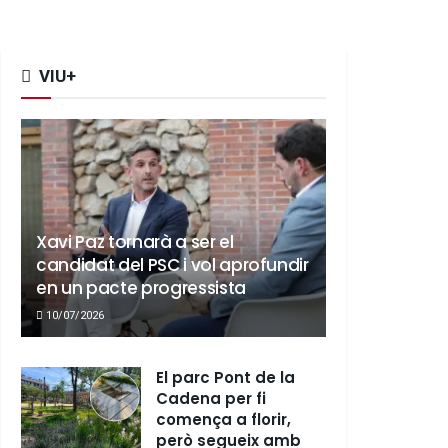
VIU+
Xavi Paz tornarà a ser el
candidat del PSC i vol aprofundir
en un pacte progressista
10/07/2026
El parc Pont de la
Cadena per fi
comença a florir,
però segueix amb