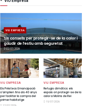
VIU Empresa
VIU EMPRESA
Sis consells per protegir-se de la calor i
gaudir de l’estiu amb seguretat
22/07/2026
VIU EMPRESA
VIU EMPRESA
Els Préstecs Emancipació
Refugis climàtics: els
s’amplien fins als 40 anys
espais on protegir-se de la
per facilitar la compra del
calor a Molins de Rei
primer habitatge
15/07/2026
17/07/2026