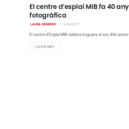
El centre d’esplai MIB fa 40 any
ENTITATS
fotogràfica
LAURA HERRERO
14/04/2012
El centre d’Esplai MIB celebra enguany el seu 40è aniversa
DETAILS
LLEGIR MÉS