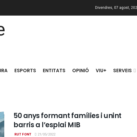
Divendres, 07 agost, 20
URA
ESPORTS
ENTITATS
OPINIÓ
VIU+
SERVEIS
50 anys formant famílies i unint
barris a l’esplai MIB
RUT FONT
21/05/2022