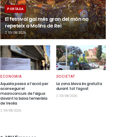
PORTADA
El festival gai més gran del món no
repeteix a Molins de Rei
05/08/2026
ECONOMIA
SOCIETAT
Aqualia passa a l’acció per
La zona blava és gratuïta
aconseguir el
durant tot l’agost
macroconcurs de l’aigua
03/08/2026
davant la baixa temerària
de Veolia
04/08/2026