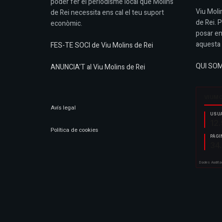
poder fer el periodisme local que Molins
Viu Molin
de Rei necessita ens cal el teu suport
de Rei. 
econòmic.
posar en
aquesta 
FES-TE SOCI de Viu Molins de Rei
QUI SO
ANUNCIA'T al Viu Molins de Rei
Avís legal
Política de cookies