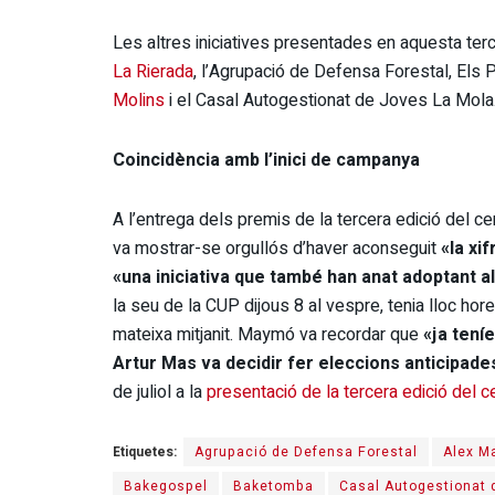
Les altres iniciatives presentades en aquesta terc
La Rierada
, l’Agrupació de Defensa Forestal, Els P
Molins
i el Casal Autogestionat de Joves La Mola
Coincidència amb l’inici de campanya
A l’entrega dels premis de la tercera edició del 
va mostrar-se orgullós d’haver aconseguit
«la xi
«una iniciativa que també han anat adoptant a
la seu de la CUP dijous 8 al vespre, tenia lloc hor
mateixa mitjanit. Maymó va recordar que
«ja tení
Artur Mas va decidir fer eleccions anticipades
de juliol a la
presentació de la tercera edició del 
Etiquetes:
Agrupació de Defensa Forestal
Alex M
Bakegospel
Baketomba
Casal Autogestionat 