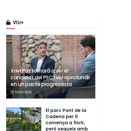
VIU+
Xavi Paz tornarà a ser el
candidat del PSC i vol aprofundir
en un pacte progressista
10/07/2026
El parc Pont de la
Cadena per fi
comença a florir,
però segueix amb