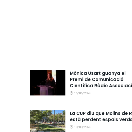
Mònica Usart guanya el
Premi de Comunicació
Científica Ràdio Associac
15/06/2026
La CUP diu que Molins de R
està perdent espais verd
10/03/2026