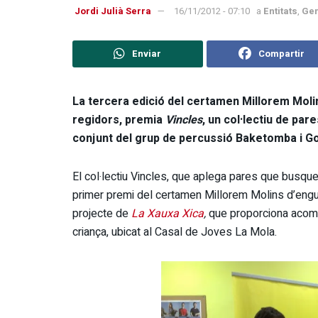
Jordi Julià Serra
16/11/2012 - 07:10
a
Entitats
,
Gen
Enviar
Compartir
La tercera edició del certamen Millorem Molin
regidors, premia
Vincles
, un col·lectiu de pare
conjunt del grup de percussió Baketomba i Go
El col·lectiu Vincles, que aplega pares que busquen
primer premi del certamen Millorem Molins d’engua
projecte de
La Xauxa Xica
,
que proporciona acompa
criança, ubicat al Casal de Joves La Mola.