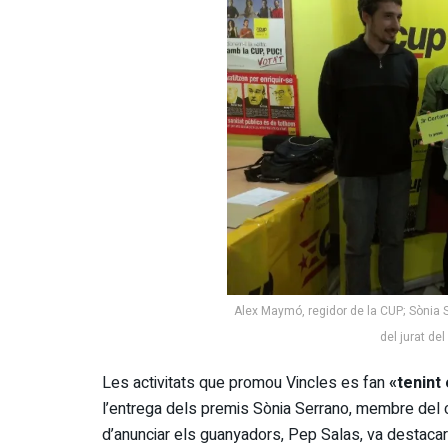
Alex Maymó, regidor de la CUP; Sònia
del jurat de
Les activitats que promou Vincles es fan
«tenint
l’entrega dels premis Sònia Serrano, membre del c
d’anunciar els guanyadors, Pep Salas, va destaca