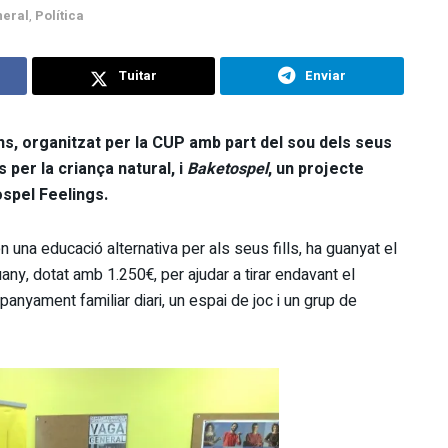
eral
,
Política
Tuitar
Enviar
s, organitzat per la CUP amb part del sou dels seus
s per la criança natural, i
Baketospel
, un projecte
spel Feelings.
 una educació alternativa per als seus fills, ha guanyat el
ny, dotat amb 1.250€, per ajudar a tirar endavant el
nyament familiar diari, un espai de joc i un grup de