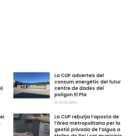
La CUP adverteix del
consum energètic del futur
ió
centre de dades del
polígon El Pla
23/05/2026
ei
La CUP rebutja l’aposta de
s
l’àrea metropolitana per la
gestió privada de l’aigua a
Molins de Rei i set municipis