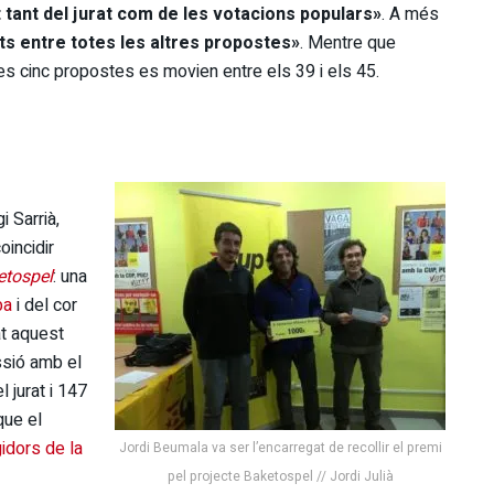
tant del jurat com de les votacions populars»
. A més
ts entre totes les altres propostes»
. Mentre que
res cinc propostes es movien entre els 39 i els 45.
i Sarrià,
oincidir
etospel
: una
ba
i del cor
at aquest
ssió amb el
 jurat i 147
que el
idors de la
Jordi Beumala va ser l’encarregat de recollir el premi
pel projecte Baketospel // Jordi Julià