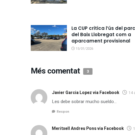
La CUP critica l’ús del par
del Baix Llobregat com a
aparcament provisional
15/01/2026
Més comentat
3
Javier Garcia Lopez via Facebook
14 
Les debe sobrar mucho sueldo…
Respon
Meritxell Andreu Pons via Facebook
1