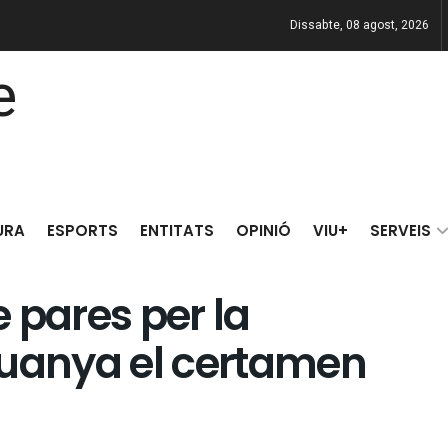
Dissabte, 08 agost, 2026
URA
ESPORTS
ENTITATS
OPINIÓ
VIU+
SERVEIS
 pares per la
guanya el certamen