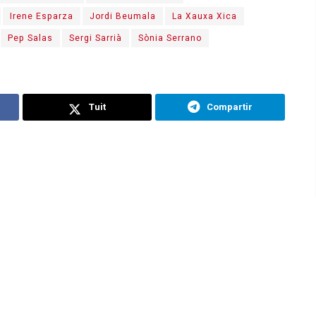
Irene Esparza
Jordi Beumala
La Xauxa Xica
Pep Salas
Sergi Sarrià
Sònia Serrano
Tuit
Compartir