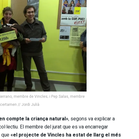
 Serrano, membre de Vincles; i Pep Salas, membre
l certamen // Jordi Julià
 en compte la criança natural»
, segons va explicar a
ol·lectiu. El membre del jurat que es va encarregar
r que
«el projecte de Vincles ha estat de llarg el més