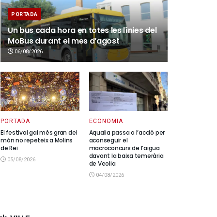
PORTADA
Un bus cada hora en totes les línies del
MoBus durant el mes d’agost
06/08/2026
PORTADA
ECONOMIA
El festival gai més gran del
Aqualia passa a l’acció per
món no repeteix a Molins
aconseguir el
de Rei
macroconcurs de l’aigua
davant la baixa temerària
05/08/2026
de Veolia
04/08/2026