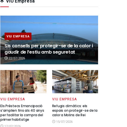
VIU Empresa
VIU EMPRESA
Sis consells per protegir-se de la calor i
gaudir de l’estiu amb seguretat
22/07/2026
VIU EMPRESA
VIU EMPRESA
Els Préstecs Emancipació
Refugis climàtics: els
s’amplien fins als 40 anys
espais on protegir-se de la
per facilitar la compra del
calor a Molins de Rei
primer habitatge
15/07/2026
17/07/2026