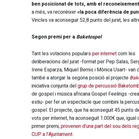
ben posicionat de tots, amb el reconeixement 
a més, va reconèixer
«la poca diferència de pun
Vincles va aconseguir 52,8 punts del jurat, les alt
Segon premi per a
Baketospel
Tant les votacions populars
per internet
com les
deliberacions del jurat -format per Pep Salas, Serg
Irene Esparza, Miquel Bernis i Mònica Usart- van c
també a atorgar la segona posició al projecte
Bak
iniciativa conjunta del
grup de percussió Baketom
de gospel i música africana Gospel Feelings -cre
estiu- per fer un espectacle que combini la percu
gospel. El projecte, que ha aconseguit 45 punts del
vots per internet, ha aconseguit 1.000€ que, igual 
primer premi,
provenen d’una part del sou dels reg
CUP a l’Ajuntament
.