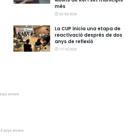
més
02/03/2026
c
La CUP inicia una etapa de
reactivació després de dos
anys de reflexió
17/10/2025
anys enrere
4 anys enrere