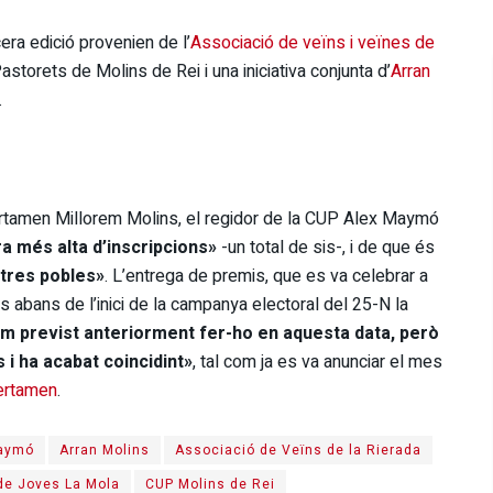
era edició provenien de l’
Associació de veïns i veïnes de
astorets de Molins de Rei i una iniciativa conjunta d’
Arran
.
certamen Millorem Molins, el regidor de la CUP Alex Maymó
fra més alta d’inscripcions»
-un total de sis-, i de que és
ltres pobles»
. L’entrega de premis, que es va celebrar a
es abans de l’inici de la campanya electoral del 25-N la
em previst anteriorment fer-ho en aquesta data, però
 i ha acabat coincidint»
, tal com ja es va anunciar el mes
certamen
.
aymó
Arran Molins
Associació de Veïns de la Rierada
de Joves La Mola
CUP Molins de Rei