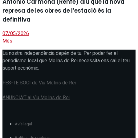
Antonio Carmona (Renfe) diu que la nova
represa de les obres de l’estació és la
definitiva
07/05/2026
Més
La nostra independència depèn de tu. Per poder fer el
periodisme local que Molins de Rei necessita ens cal el teu
suport econòmic.
FES-TE SOCI de Viu Molins de Rei
ANUNCIA'T al Viu Molins de Rei
Avís legal
Política de cookies