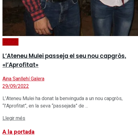
Entitats
L’Ateneu Mulei passeja el seu nou capgròs,
«l’Aprofitat»
Aina Sanllehí Galera
29/09/2022
L’Ateneu Mulei ha donat la benvinguda a un nou capgròs,
“l’Aprofitat”, en la seva “passejada” de ...
Details
Llegir més
A la portada