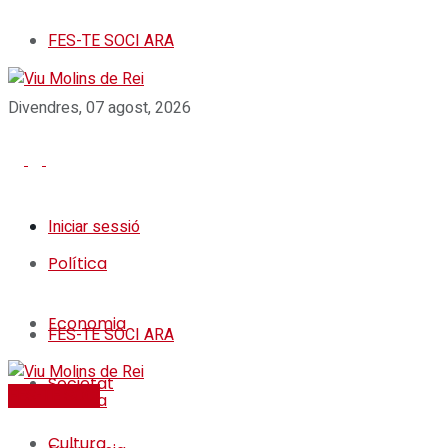
FES-TE SOCI ARA
Divendres, 07 agost, 2026
Iniciar sessió
Política
Economia
FES-TE SOCI ARA
Societat
FES-TE SOCI
Política
Cultura