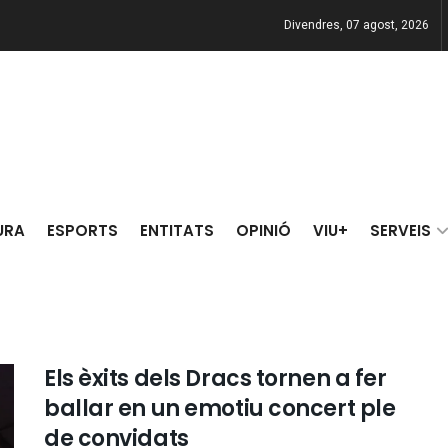
Divendres, 07 agost, 2026
URA
ESPORTS
ENTITATS
OPINIÓ
VIU+
SERVEIS
Els èxits dels Dracs tornen a fer
ballar en un emotiu concert ple
de convidats