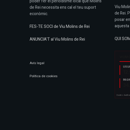
poder fer el periodisme local que Molins
Viu Molin
de Rei necessita ens cal el teu suport
de Rei. 
econòmic.
posar en
aquesta 
FES-TE SOCI de Viu Molins de Rei
QUI SO
ANUNCIA'T al Viu Molins de Rei
Avís legal
Política de cookies