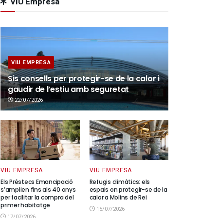
VIU Empresa
VIU EMPRESA
Sis consells per protegir-se de la calor i
gaudir de l’estiu amb seguretat
22/07/2026
VIU EMPRESA
VIU EMPRESA
Els Préstecs Emancipació
Refugis climàtics: els
s’amplien fins als 40 anys
espais on protegir-se de la
per facilitar la compra del
calor a Molins de Rei
primer habitatge
15/07/2026
17/07/2026