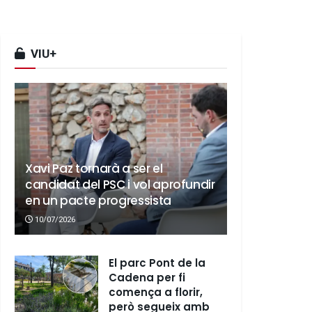
VIU+
Xavi Paz tornarà a ser el
candidat del PSC i vol aprofundir
en un pacte progressista
10/07/2026
El parc Pont de la
Cadena per fi
comença a florir,
però segueix amb