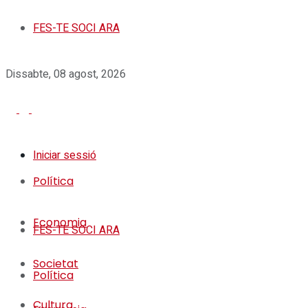
FES-TE SOCI ARA
Dissabte, 08 agost, 2026
Iniciar sessió
Política
Economia
FES-TE SOCI ARA
Societat
Política
Cultura