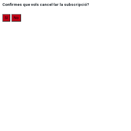
Confirmes que vols cancel·lar la subscripció?
Sí
No