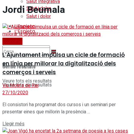
Salut Integrativa
Jordi Beumala
Salut i dolor
Salut i dolor
L’Espieta
L’Espieta
Economia
L’Ajuntament impulsa un cicle de formació
en línia per millorar la digitalització dels
Sense resultats
Sense resultats
comerços i serveis
Veure tots els resultats
Veure tots els resultats
Viu Molins de Rei
27/10/2020
El consistori ha programat dos cursos i un seminari per
presentar eines que millorin la presència ...
Details
Llegir més