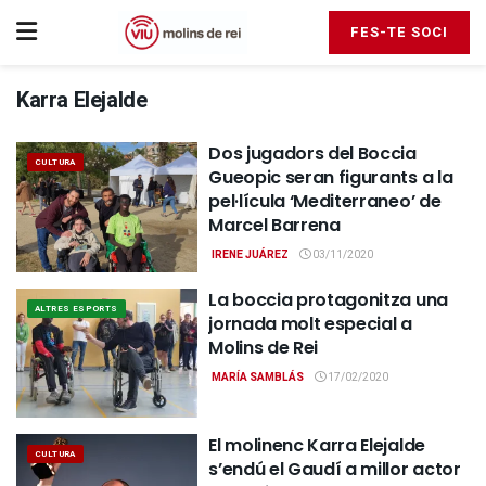
FES-TE SOCI
Karra Elejalde
Dos jugadors del Boccia
CULTURA
Gueopic seran figurants a la
pel·lícula ‘Mediterraneo’ de
Marcel Barrena
IRENE JUÁREZ
03/11/2020
La boccia protagonitza una
ALTRES ESPORTS
jornada molt especial a
Molins de Rei
MARÍA SAMBLÁS
17/02/2020
El molinenc Karra Elejalde
CULTURA
s’endú el Gaudí a millor actor