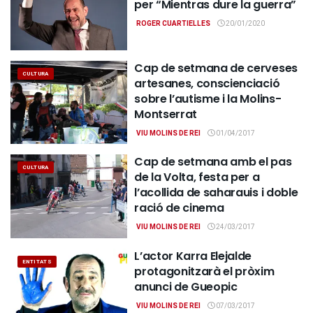
per “Mientras dure la guerra”
ROGER CUARTIELLES
20/01/2020
Cap de setmana de cerveses
CULTURA
artesanes, conscienciació
sobre l’autisme i la Molins-
Montserrat
VIU MOLINS DE REI
01/04/2017
Cap de setmana amb el pas
CULTURA
de la Volta, festa per a
l’acollida de saharauis i doble
ració de cinema
VIU MOLINS DE REI
24/03/2017
L’actor Karra Elejalde
ENTITATS
protagonitzarà el pròxim
anunci de Gueopic
VIU MOLINS DE REI
07/03/2017