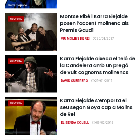
Montse Ribé i Karra Elejalde
CULTURA
posen l’accent molinenc als
Premis Gaudí
VIU MOLINS DE REI
30/01/2017
Karra Elejalde aixeca el teló de
CULTURA
la Candelera amb un pregó
de vuit cognoms molinencs
DAVID GUERRERO
29/01/2017
Karra Elejalde s’emporta el
CULTURA
seu segon Goya cap a Molins
de Rei
ELISENDA COLELL
09/02/2015