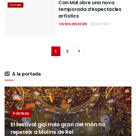
Can Mal obre una nova
CULTURA
temporada d’espectacles
artístics
VIU MOLINS DE REI
29/07/2011
1
2
A la portada
PORTADA
El festival gai més gran del món no
repeteix a Molins de Rei