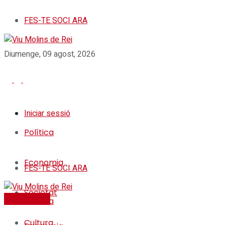
FES-TE SOCI ARA
Diumenge, 09 agost, 2026
Iniciar sessió
Política
Economia
FES-TE SOCI ARA
Societat
FES-TE SOCI
Política
Cultura