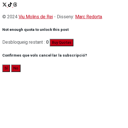
© 2024
Viu Molins de Rei
- Disseny:
Marc Redorta
.
Not enough quota to unlock this post
Desbloqueig restant :
0
Buy Quotas
Confirmes que vols cancel·lar la subscripció?
Sí
No