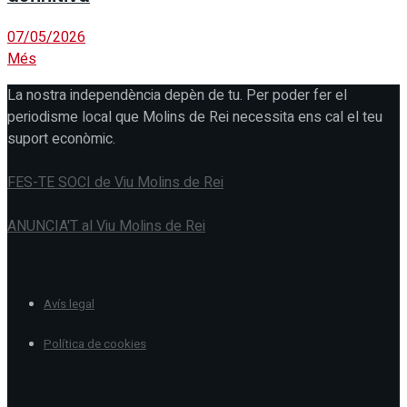
07/05/2026
Més
La nostra independència depèn de tu. Per poder fer el
periodisme local que Molins de Rei necessita ens cal el teu
suport econòmic.
FES-TE SOCI de Viu Molins de Rei
ANUNCIA'T al Viu Molins de Rei
Avís legal
Política de cookies