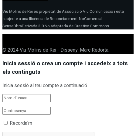
Viu Molins de Rei és propietat de Associació Viu Comunicació i està
subjecte a una llicència de Reconeixement-NoComercial-
SenseObraDerivada 3.0 No adaptada de Creative Commons.
© 2024
Viu Molins de Rei
- Disseny:
Marc Redorta
.
Inicia sessió o crea un compte i accedeix a tots
els continguts
Inicia sessió al teu compte a continuació
Recorda'm