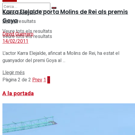
Karra Elejalde porta Molins de Rei als premis
Sense resultats
Goya
Sense resultats
Veure tots els resultats
David Guerrero
Veure tots els resultats
14/02/2011
L'actor Karra Elejalde, afincat a Molins de Rei, ha estat el
guanyador del premi Goya al ...
Details
Llegir més
Pàgina 2 de 2
Prev
1
2
A la portada