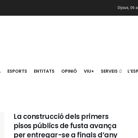
Dijous, 06 
A
ESPORTS
ENTITATS
OPINIÓ
VIU+
SERVEIS
L’ES
La construcció dels primers
pisos públics de fusta avança
per entregar-se a finals d’any