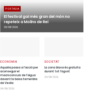
PORTADA
El festival gai més gran del món no
repeteix a Molins de Rei
05/08/2026
ECONOMIA
SOCIETAT
Aqualia passa a l’acció per
La zona blava és gratuïta
aconseguir el
durant tot l’agost
macroconcurs de l’aigua
03/08/2026
davant la baixa temerària
de Veolia
04/08/2026