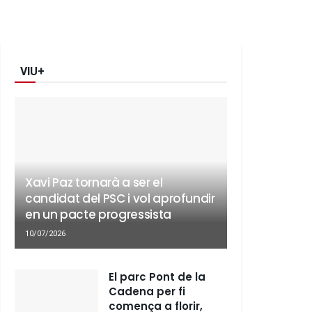
VIU+
Xavi Paz tornarà a ser el
candidat del PSC i vol aprofundir
en un pacte progressista
10/07/2026
El parc Pont de la
Cadena per fi
comença a florir,