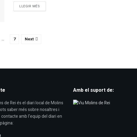
DETAILS
LLEGIR MÉS
…
7
Next
te
Amb el suport de:
s de Rei és el diari local de Molins
Pots saber més sobre nosaltres i
 contacte amb l'equip del diari en
pàgina:
M