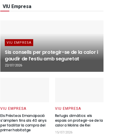
VIU Empresa
VIU EMPRESA
Sis consells per protegir-se de la calor i
gaudir de l’estiu amb seguretat
22/07/2026
VIU EMPRESA
VIU EMPRESA
Els Préstecs Emancipació
Refugis climàtics: els
s’amplien fins als 40 anys
espais on protegir-se de la
per facilitar la compra del
calor a Molins de Rei
primer habitatge
15/07/2026