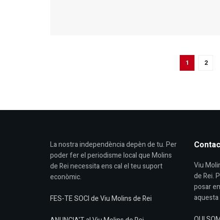
1
2
Contac
La nostra independència depèn de tu. Per
poder fer el periodisme local que Molins
Viu Molin
de Rei necessita ens cal el teu suport
de Rei. 
econòmic.
posar en
aquesta 
FES-TE SOCI de Viu Molins de Rei
QUI SO