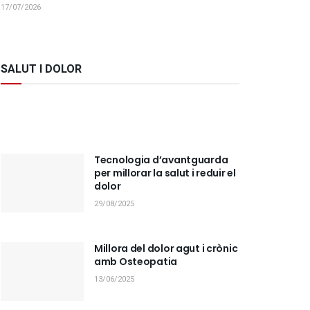
17/07/2026
SALUT I DOLOR
Tecnologia d’avantguarda
per millorar la salut i reduir el
dolor
29/08/2025
Millora del dolor agut i crònic
amb Osteopatia
13/06/2025