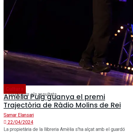
Salut i dolor
L’Espieta
L’Espieta
Sense resultats
Sense resultats
Veure tots els resultats
Cultura
Veure tots els resultats
Amèlia Puig guanya el premi
Trajectòria de Ràdio Molins de Rei
Samar Elansari
22/04/2024
La propietària de la llibreria Amèlia s'ha alçat amb el guardó