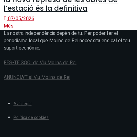
l’estació és la definitiva
07/05/2026
Més
La nostra independència depèn de tu. Per poder fer el
periodisme local que Molins de Rei necessita ens cal el teu
suport econòmic.
FES-TE SOCI de Viu Molins de Rei
ANUNCIA'T al Viu Molins de Rei
Avís legal
Política de cookies