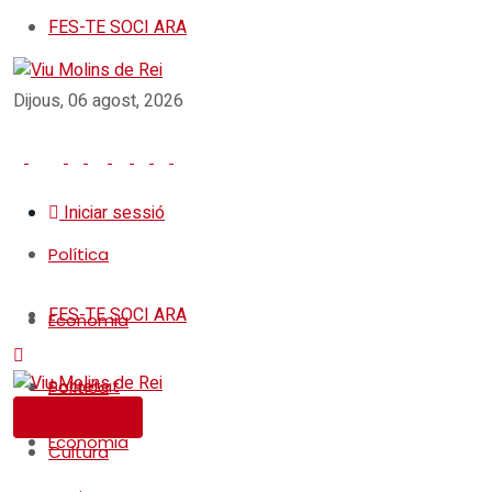
FES-TE SOCI ARA
Dijous, 06 agost, 2026
Iniciar sessió
Política
FES-TE SOCI ARA
Economia
Societat
Política
FES-TE SOCI
Economia
Cultura