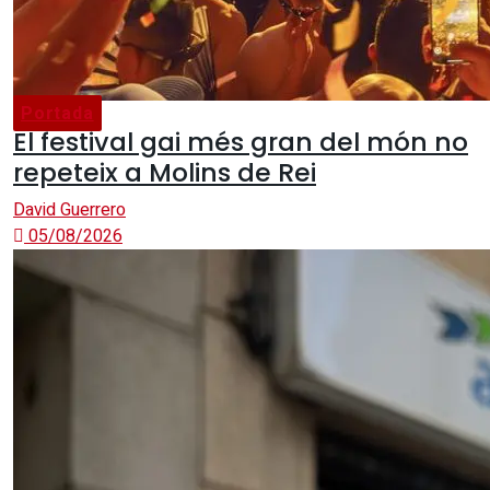
Portada
El festival gai més gran del món no
repeteix a Molins de Rei
David Guerrero
05/08/2026