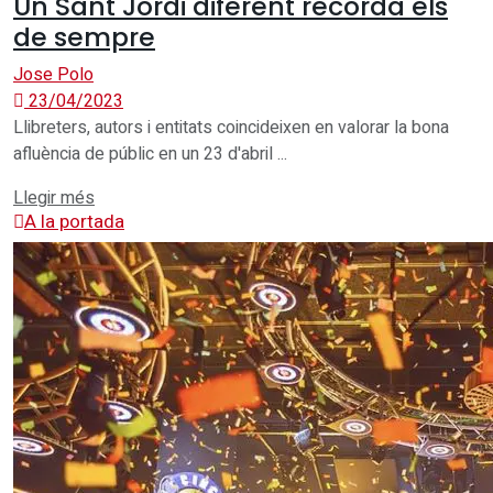
Un Sant Jordi diferent recorda els
de sempre
Jose Polo
23/04/2023
Llibreters, autors i entitats coincideixen en valorar la bona
afluència de públic en un 23 d'abril ...
Details
Llegir més
A la portada