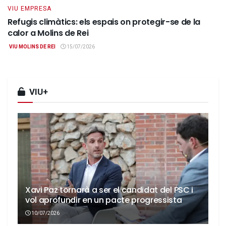
VIU EMPRESA
Refugis climàtics: els espais on protegir-se de la
calor a Molins de Rei
VIU MOLINS DE REI
15/07/2026
VIU+
Xavi Paz tornarà a ser el candidat del PSC i
vol aprofundir en un pacte progressista
10/07/2026