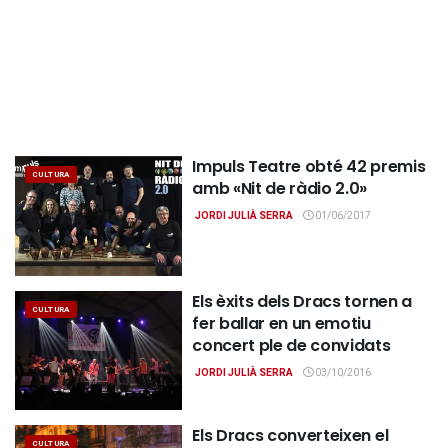
Impuls Teatre obté 42 premis
CULTURA
amb «Nit de ràdio 2.0»
JORDI JULIÀ SERRA
01/06/2017
Els èxits dels Dracs tornen a
CULTURA
fer ballar en un emotiu
concert ple de convidats
JORDI JULIÀ SERRA
03/10/2016
Els Dracs converteixen el
CULTURA