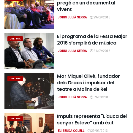
pregó en un documental
vivent
JORDI JULIÀ SERRA
29/09/2016
El programa de la Festa Major
CULTURA
2016 s’omplirà de música
JORDI JULIÀ SERRA
21/09/2016
Mor Miquel Olivé, fundador
CULTURA
dels Dracs i impulsor del
teatre a Molins de Rei
JORDI JULIÀ SERRA
09/08/2016
Impuls representa "L'auca del
CULTURA
senyor Esteve" amb èxit
ELISENDA COLELL
29/01/2013