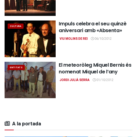
Impuls celebra el seu quinzè
CULTURA
aniversari amb «Absenta»
VIU MOLINS DE REI
06/10/2012
El meteoròleg Miquel Bernis és
ENTITATS
nomenat Miquel de l’any
JORDI JULIÀ SERRA
01/10/2012
A la portada