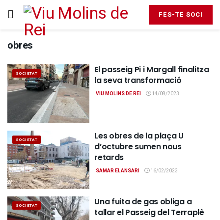
FES-TE SOCI
obres
El passeig Pi i Margall finalitza
SOCIETAT
la seva transformació
VIU MOLINS DE REI
14/08/2023
Les obres de la plaça U
SOCIETAT
d’octubre sumen nous
retards
SAMAR ELANSARI
16/02/2023
Una fuita de gas obliga a
SOCIETAT
tallar el Passeig del Terraplè