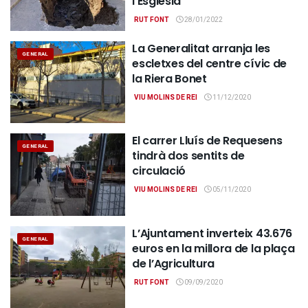
l’Església
RUT FONT
28/01/2022
La Generalitat arranja les
GENERAL
escletxes del centre cívic de
la Riera Bonet
VIU MOLINS DE REI
11/12/2020
El carrer Lluís de Requesens
GENERAL
tindrà dos sentits de
circulació
VIU MOLINS DE REI
05/11/2020
L’Ajuntament inverteix 43.676
GENERAL
euros en la millora de la plaça
de l’Agricultura
RUT FONT
09/09/2020