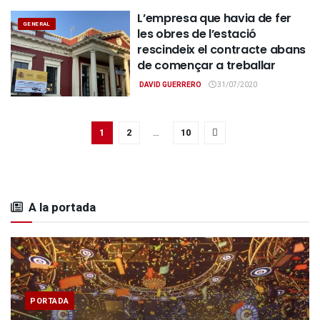
L’empresa que havia de fer
GENERAL
les obres de l’estació
rescindeix el contracte abans
de començar a treballar
DAVID GUERRERO
31/07/2020
1
2
…
10
A la portada
PORTADA