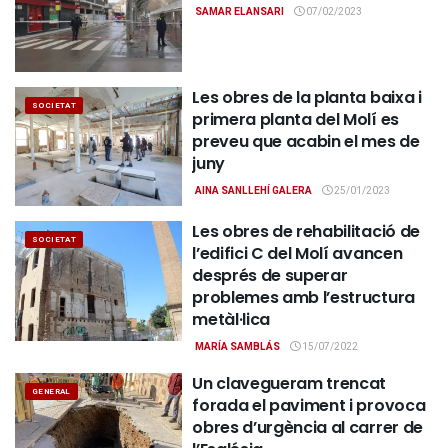
SAMAR ELANSARI
07/02/2023
Les obres de la planta baixa i
SOCIETAT
primera planta del Molí es
preveu que acabin el mes de
juny
AINA SANLLEHÍ GALERA
25/01/2023
Les obres de rehabilitació de
SOCIETAT
l’edifici C del Molí avancen
després de superar
problemes amb l’estructura
metàl·lica
MARÍA SAMBLÁS
15/07/2022
Un clavegueram trencat
GENERAL
forada el paviment i provoca
obres d’urgència al carrer de