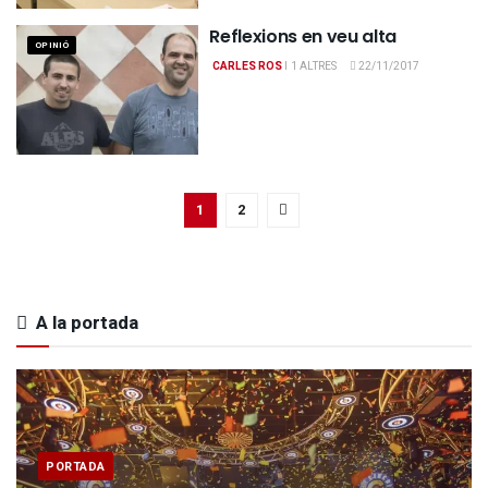
Reflexions en veu alta
OPINIÓ
CARLES ROS
I
1 ALTRES
22/11/2017
1
2
A la portada
PORTADA