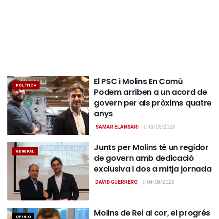
El PSC i Molins En Comú
POLÍTICA
Podem arriben a un acord de
govern per als pròxims quatre
anys
SAMAR ELANSARI
13/06/2023
Junts per Molins té un regidor
GENERAL
de govern amb dedicació
exclusiva i dos a mitja jornada
DAVID GUERRERO
04/08/2020
Molins de Rei al cor, el progrés
OPINIÓ