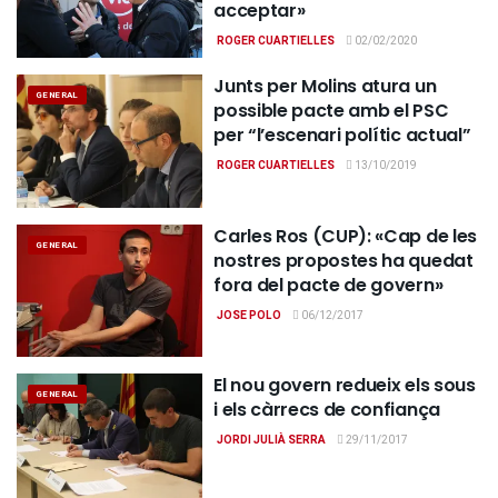
acceptar»
ROGER CUARTIELLES
02/02/2020
Junts per Molins atura un
GENERAL
possible pacte amb el PSC
per “l’escenari polític actual”
ROGER CUARTIELLES
13/10/2019
Carles Ros (CUP): «Cap de les
GENERAL
nostres propostes ha quedat
fora del pacte de govern»
JOSE POLO
06/12/2017
El nou govern redueix els sous
GENERAL
i els càrrecs de confiança
JORDI JULIÀ SERRA
29/11/2017