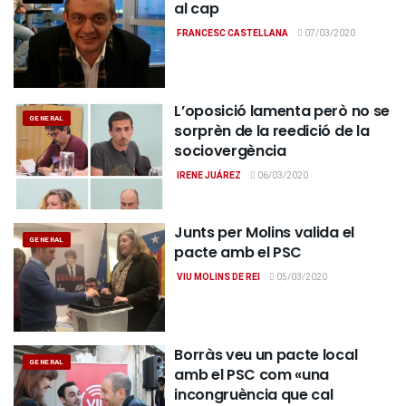
al cap
FRANCESC CASTELLANA
07/03/2020
L’oposició lamenta però no se
GENERAL
sorprèn de la reedició de la
sociovergència
IRENE JUÁREZ
06/03/2020
Junts per Molins valida el
GENERAL
pacte amb el PSC
VIU MOLINS DE REI
05/03/2020
Borràs veu un pacte local
GENERAL
amb el PSC com «una
incongruència que cal