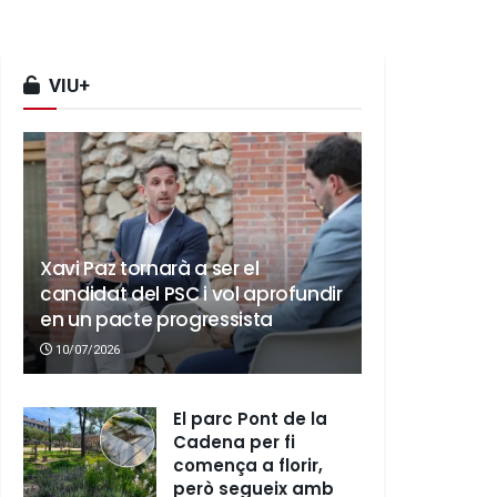
VIU+
Xavi Paz tornarà a ser el
candidat del PSC i vol aprofundir
en un pacte progressista
10/07/2026
El parc Pont de la
Cadena per fi
comença a florir,
però segueix amb