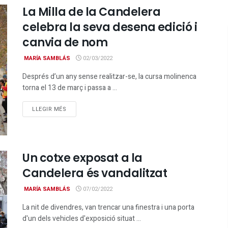
La Milla de la Candelera
celebra la seva desena edició i
canvia de nom
MARÍA SAMBLÁS
02/03/2022
Després d’un any sense realitzar-se, la cursa molinenca
torna el 13 de març i passa a ...
DETAILS
LLEGIR MÉS
Un cotxe exposat a la
Candelera és vandalitzat
MARÍA SAMBLÁS
07/02/2022
La nit de divendres, van trencar una finestra i una porta
d'un dels vehicles d'exposició situat ...