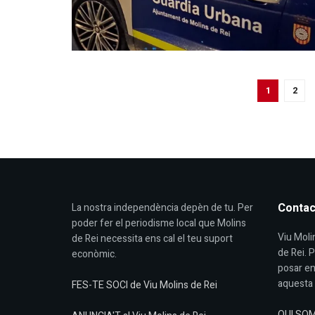
1
2
Contac
La nostra independència depèn de tu. Per
poder fer el periodisme local que Molins
Viu Molin
de Rei necessita ens cal el teu suport
de Rei. 
econòmic.
posar en
aquesta 
FES-TE SOCI de Viu Molins de Rei
QUI SO