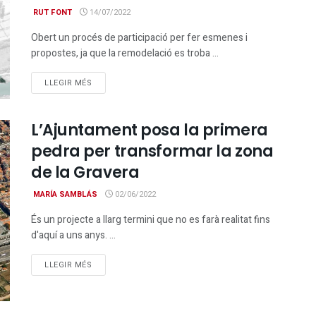
RUT FONT
14/07/2022
Obert un procés de participació per fer esmenes i
propostes, ja que la remodelació es troba ...
DETAILS
LLEGIR MÉS
L’Ajuntament posa la primera
pedra per transformar la zona
de la Gravera
MARÍA SAMBLÁS
02/06/2022
És un projecte a llarg termini que no es farà realitat fins
d'aquí a uns anys. ...
DETAILS
LLEGIR MÉS