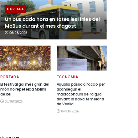
PORTADA
Un bus cada hora en totes les línies del
MoBus durant el mes d’agost
06/08/2026
PORTADA
ECONOMIA
El festival gai més gran del
Aqualia passa a l’acció per
món no repeteix a Molins
aconseguir el
de Rei
macroconcurs de l’aigua
davant la baixa temerària
05/08/2026
de Veolia
04/08/2026