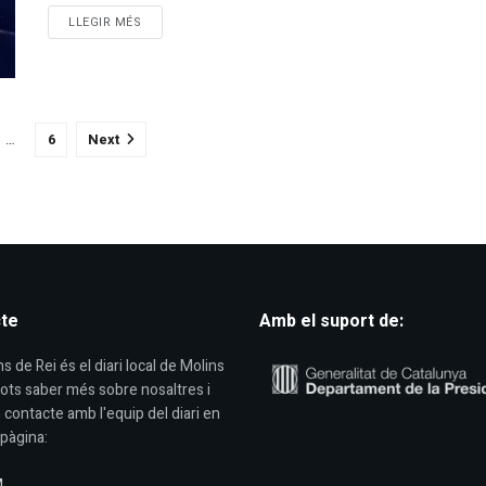
DETAILS
LLEGIR MÉS
…
6
Next
te
Amb el suport de:
s de Rei és el diari local de Molins
Pots saber més sobre nosaltres i
 contacte amb l'equip del diari en
pàgina:
M