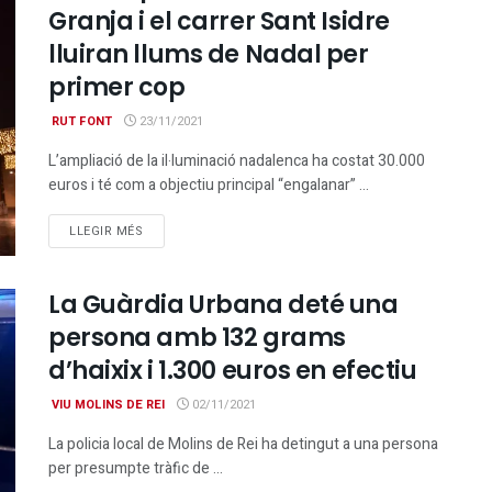
Granja i el carrer Sant Isidre
lluiran llums de Nadal per
primer cop
RUT FONT
23/11/2021
L’ampliació de la il·luminació nadalenca ha costat 30.000
euros i té com a objectiu principal “engalanar” ...
DETAILS
LLEGIR MÉS
La Guàrdia Urbana deté una
persona amb 132 grams
d’haixix i 1.300 euros en efectiu
VIU MOLINS DE REI
02/11/2021
La policia local de Molins de Rei ha detingut a una persona
per presumpte tràfic de ...