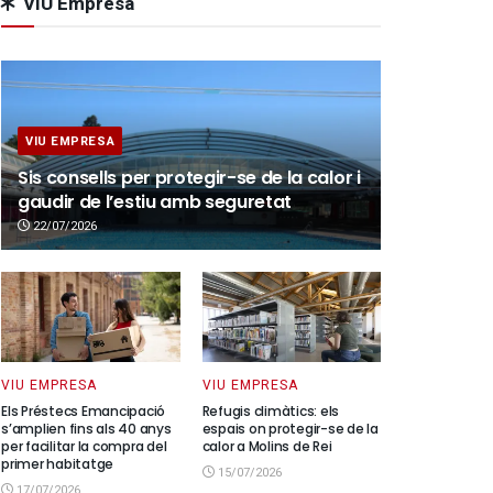
VIU Empresa
VIU EMPRESA
Sis consells per protegir-se de la calor i
gaudir de l’estiu amb seguretat
22/07/2026
VIU EMPRESA
VIU EMPRESA
Els Préstecs Emancipació
Refugis climàtics: els
s’amplien fins als 40 anys
espais on protegir-se de la
per facilitar la compra del
calor a Molins de Rei
primer habitatge
15/07/2026
17/07/2026