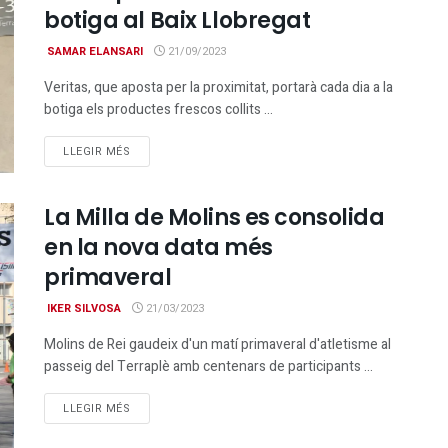
botiga al Baix Llobregat
SAMAR ELANSARI
21/09/2023
Veritas, que aposta per la proximitat, portarà cada dia a la
botiga els productes frescos collits ...
DETAILS
LLEGIR MÉS
La Milla de Molins es consolida
en la nova data més
primaveral
IKER SILVOSA
21/03/2023
Molins de Rei gaudeix d'un matí primaveral d'atletisme al
passeig del Terraplè amb centenars de participants ...
DETAILS
LLEGIR MÉS