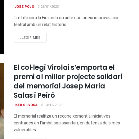
JOSE POLO
28/01/2023
Tret d'inici a la Fira amb un acte que uneix improvisació
teatral amb un relat històric ...
DETAILS
LLEGIR MÉS
El col·legi Virolai s’emporta el
premi al millor projecte solidari
del memorial Josep Maria
Salas i Peiró
IKER SILVOSA
13/12/2022
El memorial realitza un reconeixement a iniciatives
centrades en l’àmbit sociosanitari, en defensa dels més
vulnerables ...