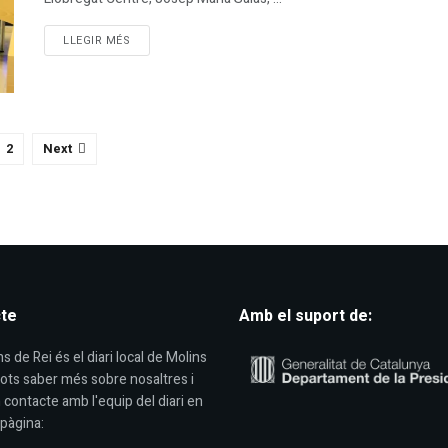
DETAILS
LLEGIR MÉS
2
Next
te
Amb el suport de:
s de Rei és el diari local de Molins
Pots saber més sobre nosaltres i
 contacte amb l'equip del diari en
pàgina: