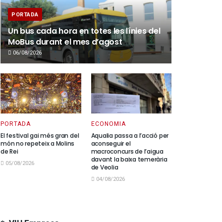
PORTADA
Un bus cada hora en totes les línies del
MoBus durant el mes d’agost
06/08/2026
PORTADA
ECONOMIA
El festival gai més gran del
Aqualia passa a l’acció per
món no repeteix a Molins
aconseguir el
de Rei
macroconcurs de l’aigua
davant la baixa temerària
05/08/2026
de Veolia
04/08/2026