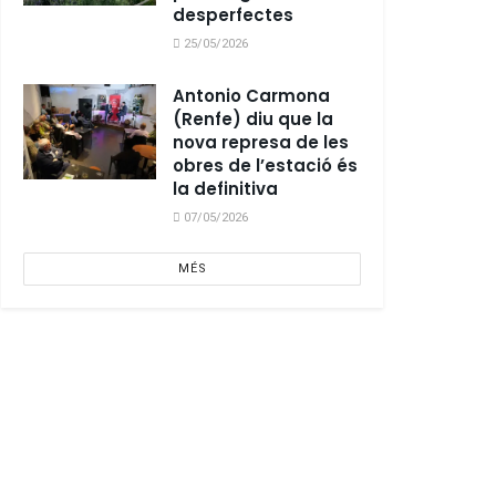
desperfectes
25/05/2026
Antonio Carmona
(Renfe) diu que la
nova represa de les
obres de l’estació és
la definitiva
07/05/2026
MÉS