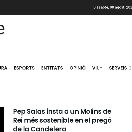
Dissabte, 08 agost, 20
URA
ESPORTS
ENTITATS
OPINIÓ
VIU+
SERVEIS
Pep Salas insta a un Molins de
Rei més sostenible en el pregó
de la Candelera