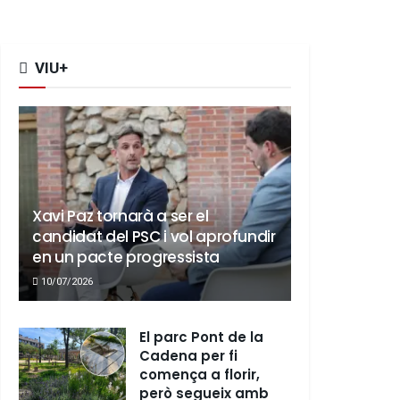
VIU+
Xavi Paz tornarà a ser el
candidat del PSC i vol aprofundir
en un pacte progressista
10/07/2026
El parc Pont de la
Cadena per fi
comença a florir,
però segueix amb