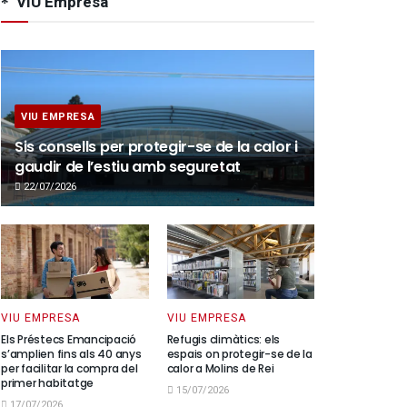
VIU Empresa
VIU EMPRESA
Sis consells per protegir-se de la calor i
gaudir de l’estiu amb seguretat
22/07/2026
VIU EMPRESA
VIU EMPRESA
Els Préstecs Emancipació
Refugis climàtics: els
s’amplien fins als 40 anys
espais on protegir-se de la
per facilitar la compra del
calor a Molins de Rei
primer habitatge
15/07/2026
17/07/2026