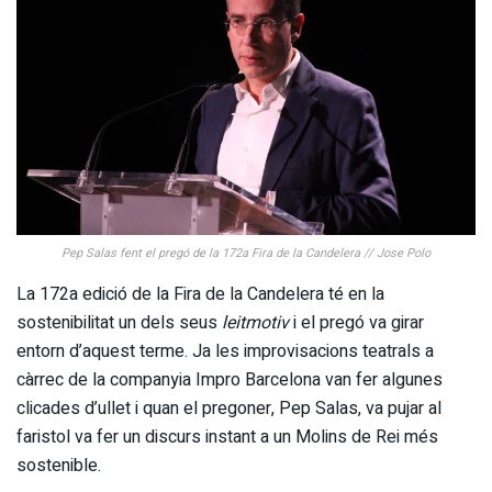
Pep Salas fent el pregó de la 172a Fira de la Candelera // Jose Polo
La 172a edició de la Fira de la Candelera té en la
sostenibilitat un dels seus
leitmotiv
i el pregó va girar
entorn d’aquest terme. Ja les improvisacions teatrals a
càrrec de la companyia Impro Barcelona van fer algunes
clicades d’ullet i quan el pregoner, Pep Salas, va pujar al
faristol va fer un discurs instant a un Molins de Rei més
sostenible.