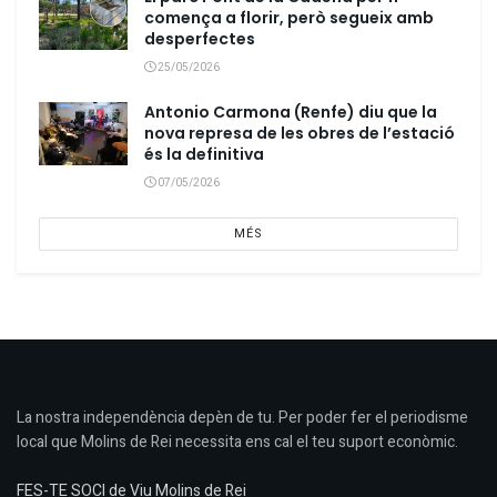
comença a florir, però segueix amb
desperfectes
25/05/2026
Antonio Carmona (Renfe) diu que la
nova represa de les obres de l’estació
és la definitiva
07/05/2026
MÉS
La nostra independència depèn de tu. Per poder fer el periodisme
local que Molins de Rei necessita ens cal el teu suport econòmic.
FES-TE SOCI de Viu Molins de Rei