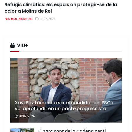
Refugis climàtics: els espais on protegir-se de la
calor a Molins de Rei
VIU MOLINS DE REI
15/07/2026
VIU+
Xavi Paz tornarà a ser el candidat del PSC i
vol aprofundir en un pacte progressista
10/07/2026
El parc Pont de la Cadena per fi