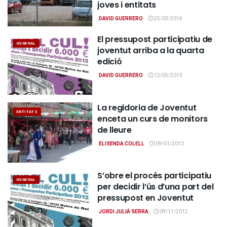
joves i entitats
DAVID GUERRERO
25/03/2014
El pressupost participatiu de
GENERAL
joventut arriba a la quarta
edició
DAVID GUERRERO
12/05/2013
La regidoria de Joventut
ENTITATS
enceta un curs de monitors
de lleure
ELISENDA COLELL
09/01/2013
S’obre el procés participatiu
GENERAL
per decidir l’ús d’una part del
pressupost en Joventut
JORDI JULIÀ SERRA
09/11/2012