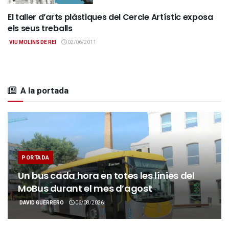
El taller d’arts plàstiques del Cercle Artístic exposa
CULTURA
els seus treballs
VIU MOLINS DE REI
02/06/2011
A la portada
PORTADA
Un bus cada hora en totes les línies del
MoBus durant el mes d’agost
DAVID GUERRERO
06/08/2026