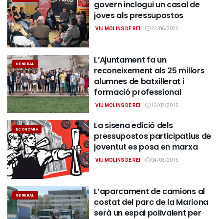
govern inclogui un casal de
joves als pressupostos
VIU MOLINS DE REI
22/06/2020
L’Ajuntament fa un
GENERAL
reconeixement als 25 millors
alumnes de batxillerat i
formació professional
VIU MOLINS DE REI
13/07/2015
La sisena edició dels
ECONOMIA
pressupostos participatius de
joventut es posa en marxa
VIU MOLINS DE REI
04/03/2015
L’aparcament de camions al
GENERAL
costat del parc de la Mariona
serà un espai polivalent per