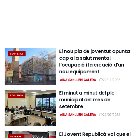
El nou pla de joventut apunta
SOCIETAT
cap a la salut mental,
l’ocupació i la creació d’un
nou equipament
AINA SANLLEHÍ GALERA
22/11/2022
El minut a minut del ple
POLÍTICA
municipal del mes de
setembre
AINA SANLLEHÍ GALERA
27/09/2022
El Jovent Republicà vol que el
GENERAL