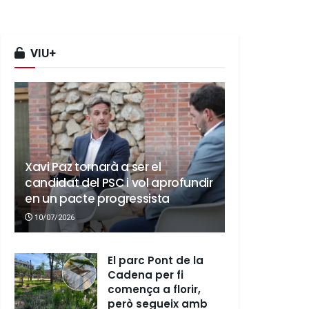
VIU+
Xavi Paz tornarà a ser el
candidat del PSC i vol aprofundir
en un pacte progressista
10/07/2026
El parc Pont de la
Cadena per fi
comença a florir,
però segueix amb