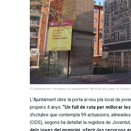
El planejament incorpora un equipament destinat als joves al costat de
L’Ajuntament obre la porta al nou pla local de jove
propers 4 anys.
“Un full de ruta per millorar le
d’octubre que contempla 99 actuacions, alineade
(ODS), segons ha detallat la regidora de Joventut, 
dels joves del municipi, oferir-los recursos a