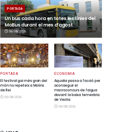
PORTADA
Un bus cada hora en totes les línies del
MoBus durant el mes d’agost
06/08/2026
PORTADA
ECONOMIA
El festival gai més gran del
Aqualia passa a l’acció per
món no repeteix a Molins
aconseguir el
de Rei
macroconcurs de l’aigua
davant la baixa temerària
05/08/2026
de Veolia
04/08/2026