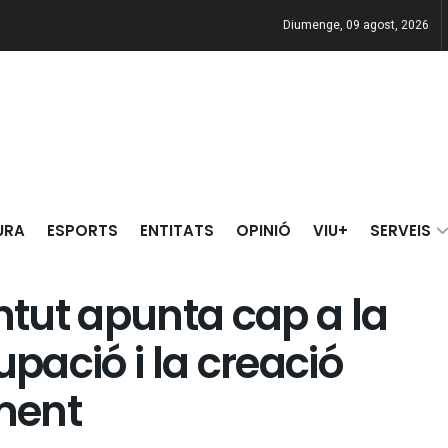
Diumenge, 09 agost, 2026
URA
ESPORTS
ENTITATS
OPINIÓ
VIU+
SERVEIS
entut apunta cap a la
upació i la creació
ment