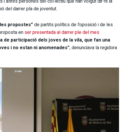
s i altres persones del col·lectiu que han volgut dir-hi la
ió del darrer pla de joventut.
a les propostes”
de partits polítics de l’oposició i de les
a proposta en
ser presentada al darrer ple del mes
e participació dels joves de la vila, que fan una
joves i no estan ni anomenades”
, denunciava la regidora