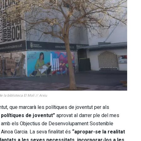
 la biblioteca El Molí // Arxiu
ntut, que marcarà les polítiques de joventut per als
s polítiques de joventut”
aprovat al darrer ple del mes
s amb els Objectius de Desenvolupament Sostenible
Ainoa Garcia. La seva finalitat és
“apropar-se la realitat
daptats a les seves necessitats, incorporar-los a les