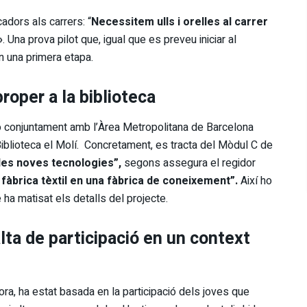
adors als carrers: “
Necessitem ulls i orelles al carrer
»
. Una prova pilot que, igual que es preveu iniciar al
en una primera etapa.
proper a la biblioteca
ció conjuntament amb l’Àrea Metropolitana de Barcelona
a Biblioteca el Molí. Concretament, es tracta del Mòdul C de
 les noves tecnologies”,
segons assegura el regidor
fàbrica tèxtil en una fàbrica de coneixement”.
Així ho
 ha matisat els detalls del projecte.
lta de participació
en un context
ora, ha estat basada en la participació dels joves que