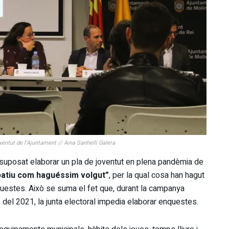
ventut de l’Ajuntament // Aina Sanhellí Galera
a suposat elaborar un pla de joventut en plena pandèmia de
ipatiu com haguéssim volgut”
, per la qual cosa han hagut
questes. Això se suma el fet que, durant la campanya
s del 2021, la junta electoral impedia elaborar enquestes.