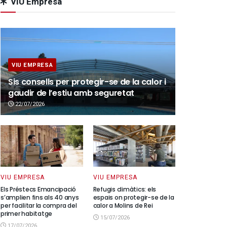
VIU Empresa
VIU EMPRESA
Sis consells per protegir-se de la calor i
gaudir de l’estiu amb seguretat
22/07/2026
VIU EMPRESA
VIU EMPRESA
Els Préstecs Emancipació
Refugis climàtics: els
s’amplien fins als 40 anys
espais on protegir-se de la
per facilitar la compra del
calor a Molins de Rei
primer habitatge
15/07/2026
17/07/2026