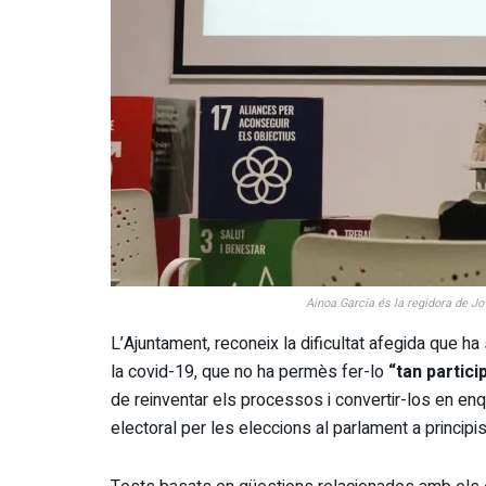
Ainoa García és la regidora de Jo
L’Ajuntament, reconeix la dificultat afegida que h
la covid-19, que no ha permès fer-lo
“tan partic
de reinventar els processos i convertir-los en en
electoral per les eleccions al parlament a principi