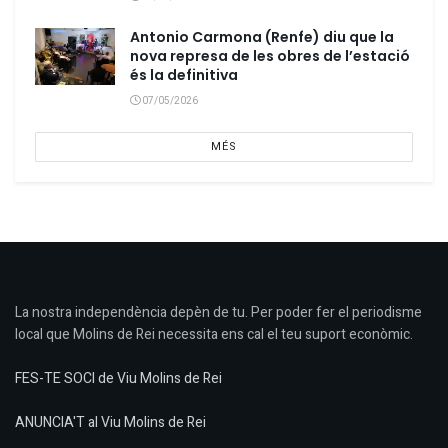
Antonio Carmona (Renfe) diu que la
nova represa de les obres de l’estació
és la definitiva
07/05/2026
MÉS
La nostra independència depèn de tu. Per poder fer el periodisme
local que Molins de Rei necessita ens cal el teu suport econòmic.
FES-TE SOCI de Viu Molins de Rei
ANUNCIA'T al Viu Molins de Rei