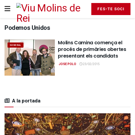
FES-TE SOCI
Podemos Unidos
Molins Camina comença el
GENERAL
procés de primàries obertes
presentant els candidats
JOSE POLO
23/02/2015
A la portada