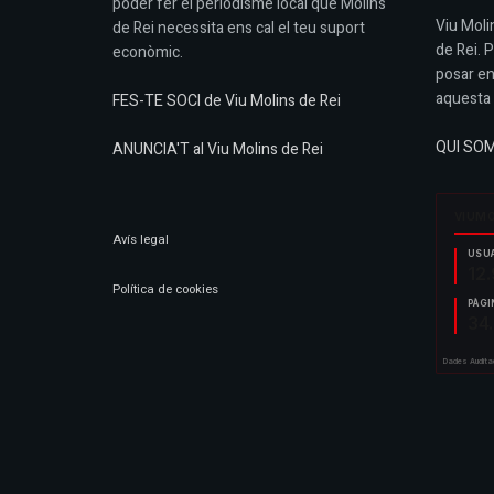
poder fer el periodisme local que Molins
Viu Molin
de Rei necessita ens cal el teu suport
de Rei. 
econòmic.
posar en
aquesta 
FES-TE SOCI de Viu Molins de Rei
QUI SO
ANUNCIA'T al Viu Molins de Rei
Avís legal
Política de cookies