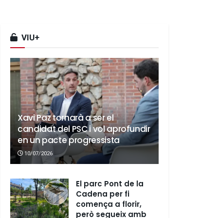
VIU+
Xavi Paz tornarà a ser el
candidat del PSC i vol aprofundir
en un pacte progressista
10/07/2026
El parc Pont de la
Cadena per fi
comença a florir,
però segueix amb