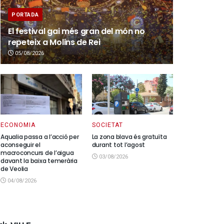
PORTADA
El festival gai més gran del món no
repeteix a Molins de Rei
05/08/2026
ECONOMIA
SOCIETAT
Aqualia passa a l’acció per
La zona blava és gratuïta
aconseguir el
durant tot l’agost
macroconcurs de l’aigua
03/08/2026
davant la baixa temerària
de Veolia
04/08/2026