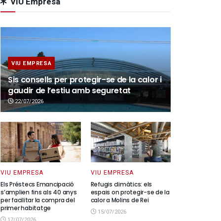
VIU Empresa
VIU EMPRESA
Sis consells per protegir-se de la calor i
gaudir de l’estiu amb seguretat
22/07/2026
VIU EMPRESA
VIU EMPRESA
Els Préstecs Emancipació
Refugis climàtics: els
s’amplien fins als 40 anys
espais on protegir-se de la
per facilitar la compra del
calor a Molins de Rei
primer habitatge
15/07/2026
17/07/2026