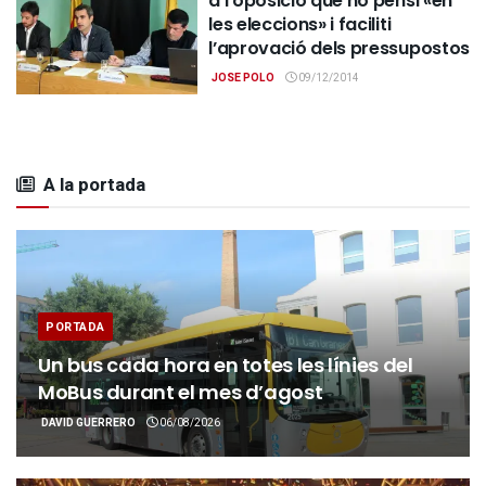
a l’oposició que no pensi «en
les eleccions» i faciliti
l’aprovació dels pressupostos
JOSE POLO
09/12/2014
A la portada
PORTADA
Un bus cada hora en totes les línies del
MoBus durant el mes d’agost
DAVID GUERRERO
06/08/2026