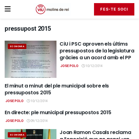
FES-TE SOCI
pressupost 2015
CiU i PSC aproven els últims
ECONOMIA
pressupostos de la legislatura
gràcies a un acord amb el PP
JOSE POLO
10/12/2014
El minut a minut del ple municipal sobre els
DIRECTES
pressupostos 2015
JOSE POLO
10/12/2014
En directe: ple municipal pressupostos 2015
DIRECTES
JOSE POLO
09/12/2014
Joan Ramon Casals reclama
ECONOMIA