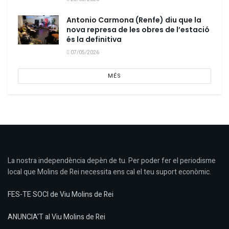
Antonio Carmona (Renfe) diu que la
nova represa de les obres de l’estació
és la definitiva
07/05/2026
MÉS
La nostra independència depèn de tu. Per poder fer el periodisme
local que Molins de Rei necessita ens cal el teu suport econòmic.
FES-TE SOCI de Viu Molins de Rei
ANUNCIA'T al Viu Molins de Rei