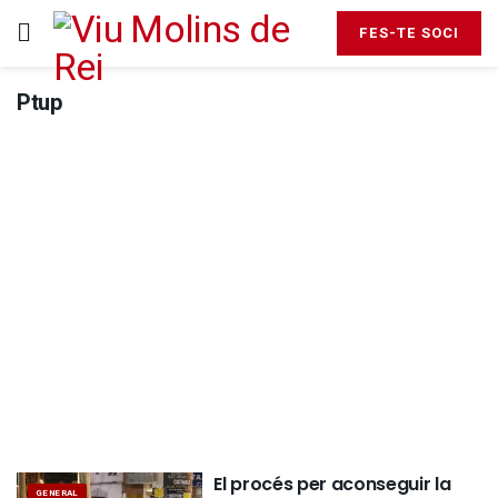
FES-TE SOCI
Ptup
El procés per aconseguir la
GENERAL