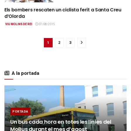
Els bombers rescaten un ciclista ferit a Santa Creu
GENERAL
d’Olorda
VIU MOLINS DE REI
07/08/2015
1
2
3
A la portada
PORTADA
Un bus cada hora en totes les línies del
MoBus durant el mes d’agost