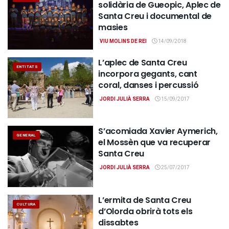
solidària de Gueopic, Aplec de
Santa Creu i documental de
masies
VIU MOLINS DE REI
14/09/2018
L’aplec de Santa Creu
ENTITATS
incorpora gegants, cant
coral, danses i percussió
JORDI JULIÀ SERRA
15/09/2017
S’acomiada Xavier Aymerich,
GENERAL
el Mossèn que va recuperar
Santa Creu
JORDI JULIÀ SERRA
25/07/2017
L’ermita de Santa Creu
CULTURA
d’Olorda obrirà tots els
dissabtes