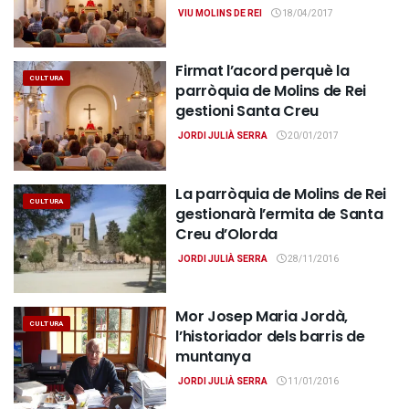
VIU MOLINS DE REI
18/04/2017
Firmat l’acord perquè la
CULTURA
parròquia de Molins de Rei
gestioni Santa Creu
JORDI JULIÀ SERRA
20/01/2017
La parròquia de Molins de Rei
CULTURA
gestionarà l’ermita de Santa
Creu d’Olorda
JORDI JULIÀ SERRA
28/11/2016
Mor Josep Maria Jordà,
CULTURA
l’historiador dels barris de
muntanya
JORDI JULIÀ SERRA
11/01/2016