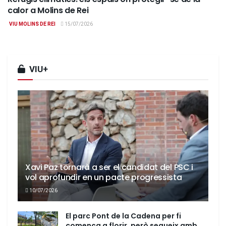
calor a Molins de Rei
VIU MOLINS DE REI
15/07/2026
VIU+
Xavi Paz tornarà a ser el candidat del PSC i
vol aprofundir en un pacte progressista
10/07/2026
El parc Pont de la Cadena per fi
comença a florir, però segueix amb