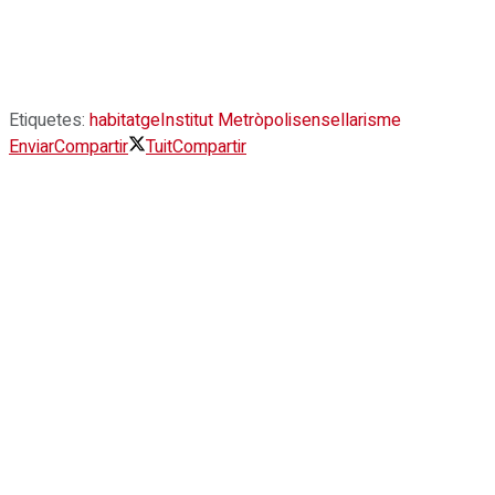
Etiquetes:
habitatge
Institut Metròpoli
sensellarisme
Enviar
Compartir
Tuit
Compartir