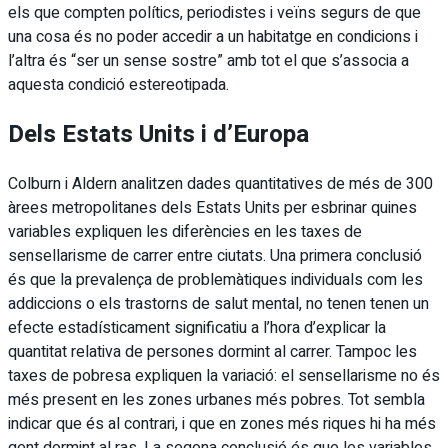
els que compten polítics, periodistes i veïns segurs de que
una cosa és no poder accedir a un habitatge en condicions i
l’altra és “ser un sense sostre” amb tot el que s’associa a
aquesta condició estereotipada.
Dels Estats Units i d’Europa
Colburn i Aldern analitzen dades quantitatives de més de 300
àrees metropolitanes dels Estats Units per esbrinar quines
variables expliquen les diferències en les taxes de
sensellarisme de carrer entre ciutats. Una primera conclusió
és que la prevalença de problemàtiques individuals com les
addiccions o els trastorns de salut mental, no tenen tenen un
efecte estadísticament significatiu a l’hora d’explicar la
quantitat relativa de persones dormint al carrer. Tampoc les
taxes de pobresa expliquen la variació: el sensellarisme no és
més present en les zones urbanes més pobres. Tot sembla
indicar que és al contrari, i que en zones més riques hi ha més
gent dormint al ras. La segona conclusió és que les variables