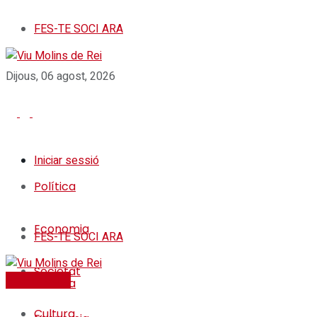
FES-TE SOCI ARA
Dijous, 06 agost, 2026
Iniciar sessió
Política
Economia
FES-TE SOCI ARA
Societat
FES-TE SOCI
Política
Cultura