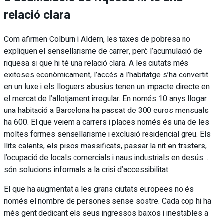
relació clara
Com afirmen Colburn i Aldern, les taxes de pobresa no
expliquen el sensellarisme de carrer, però l’acumulació de
riquesa sí que hi té una relació clara. A les ciutats més
exitoses econòmicament, l’accés a l’habitatge s’ha convertit
en un luxe i els lloguers abusius tenen un impacte directe en
el mercat de l’allotjament irregular. En només 10 anys llogar
una habitació a Barcelona ha passat de 300 euros mensuals
ha 600. El que veiem a carrers i places només és una de les
moltes formes sensellarisme i exclusió residencial greu. Els
llits calents, els pisos massificats, passar la nit en trasters,
l’ocupació de locals comercials i naus industrials en desús…
són solucions informals a la crisi d’accessibilitat.
El que ha augmentat a les grans ciutats europees no és
només el nombre de persones sense sostre. Cada cop hi ha
més gent dedicant els seus ingressos baixos i inestables a