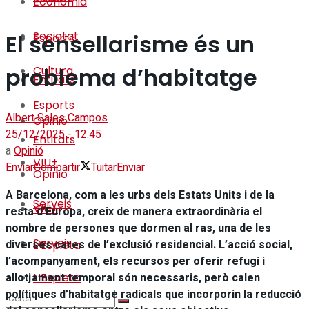
Economia
Societat
El sensellarisme és un
Esports
problema d’habitatge
Cultura
Entitats
Esports
Albert Sales Campos
Opinió
25/12/2025 - 12:45
Entitats
a
Opinió
VIU+
Enviar
Compartir
Tuitar
Enviar
Opinió
A Barcelona, com a les urbs dels Estats Units i de la
Serveis
VIU+
resta d’Europa, creix de manera extraordinària el
nombre de persones que dormen al ras, una de les
Serveis
diverses cares de l’exclusió residencial. L’acció social,
L’Espieta
l’acompanyament, els recursos per oferir refugi i
allotjament temporal són necessaris, però calen
L’Espieta
polítiques d’habitatge radicals que incorporin la reducció