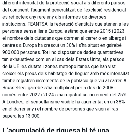
diferent intensitat de la protecció social als diferents països
del continent, l’augment generalitzat de l’exclusió residencial
es reflecteix any rere any als informes de diverses
institucions. FEANTSA, la federació d’entitats que atenen a les
persones sense llar a Europa, estima que entre 2015 i 2023,
el nombre dels ciutadans que dormen al carrer o en albergs i
centres a Europa ha crescut un 30% i s’ha situat en gairebé
900.000 persones. Tot i no disposar de dades quantitatives
tan exhaustives com en el cas dels Estats Units, als països
de la UE les ciutats i zones metropolitanes que han vist
créixer els preus dels habitatge de lloguer amb més intensitat
també registren increments de la població que viu al carrer. A
Brussel·les, gairebé s’ha multiplicat per 5 des de 2008 i
només entre 2022 i 2024 s’ha registrat un increment del 25%.
A Londres, el sensellarisme visible ha augmentat en un 38%
en el darrer any i el nombre de persones que viuen al ras
supera les 13.000.
L’acumulació de riquesa hi té una