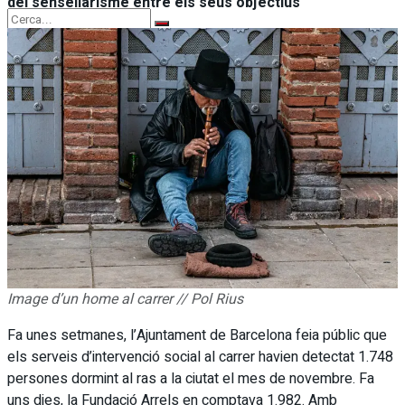
del sensellarisme entre els seus objectius
Sense resultats
Sense resultats
Veure tots els resultats
Veure tots els resultats
Image d’un home al carrer // Pol Rius
Fa unes setmanes, l’Ajuntament de Barcelona feia públic que
els serveis d’intervenció social al carrer havien detectat 1.748
persones dormint al ras a la ciutat el mes de novembre. Fa
uns dies, la Fundació Arrels en comptava 1.982. Amb