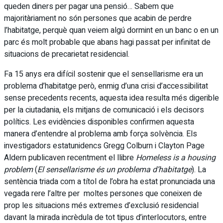
queden diners per pagar una pensió… Sabem que
majoritàriament no són persones que acabin de perdre
l’habitatge, perquè quan veiem algú dormint en un banc o en un
parc és molt probable que abans hagi passat per infinitat de
situacions de precarietat residencial.
Fa 15 anys era difícil sostenir que el sensellarisme era un
problema d’habitatge però, enmig d’una crisi d’accessibilitat
sense precedents recents, aquesta idea resulta més digerible
per la ciutadania, els mitjans de comunicació i els decisors
polítics. Les evidències disponibles confirmen aquesta
manera d’entendre al problema amb força solvència. Els
investigadors estatunidencs Gregg Colburn i Clayton Page
Aldern publicaven recentment el llibre
Homeless is a housing
problem
(
El sensellarisme és un problema d’habitatge
). La
sentència triada com a títol de l’obra ha estat pronunciada una
vegada rere l’altre per moltes persones que coneixen de
prop les situacions més extremes d’exclusió residencial
davant la mirada incrèdula de tot tipus d’interlocutors, entre