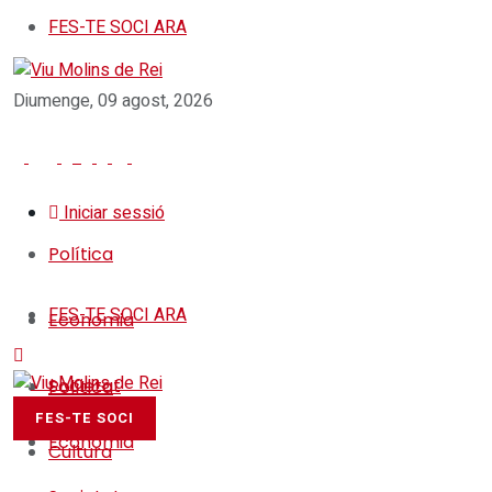
FES-TE SOCI ARA
Diumenge, 09 agost, 2026
Iniciar sessió
Política
FES-TE SOCI ARA
Economia
Societat
Política
FES-TE SOCI
Economia
Cultura