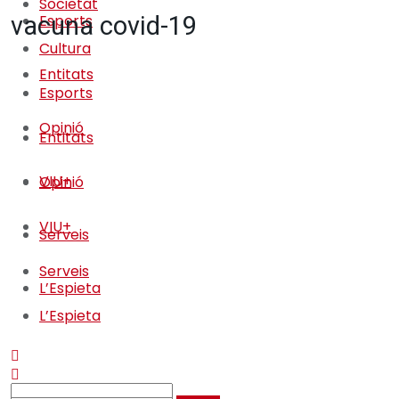
Societat
vacuna covid-19
Esports
Cultura
Entitats
Esports
Opinió
Entitats
VIU+
Opinió
VIU+
Serveis
Serveis
L’Espieta
L’Espieta