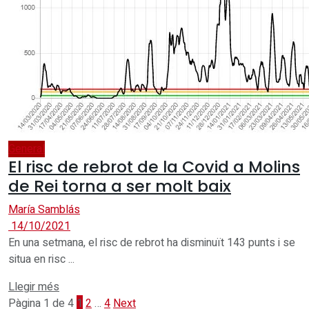
General
El risc de rebrot de la Covid a Molins
de Rei torna a ser molt baix
María Samblás
14/10/2021
En una setmana, el risc de rebrot ha disminuït 143 punts i se
situa en risc ...
Details
Llegir més
Pàgina 1 de 4
1
2
…
4
Next