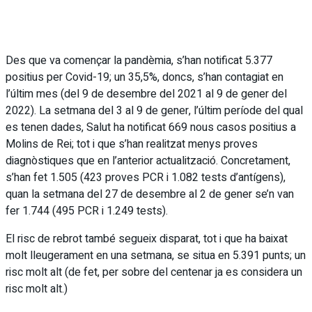
Des que va començar la pandèmia, s’han notificat 5.377
positius per Covid-19; un 35,5%, doncs, s’han contagiat en
l’últim mes (del 9 de desembre del 2021 al 9 de gener del
2022). La setmana del 3 al 9 de gener, l’últim període del qual
es tenen dades, Salut ha notificat 669 nous casos positius a
Molins de Rei; tot i que s’han realitzat menys proves
diagnòstiques que en l’anterior actualització. Concretament,
s’han fet 1.505 (423 proves PCR i 1.082 tests d’antígens),
quan la setmana del 27 de desembre al 2 de gener se’n van
fer 1.744 (495 PCR i 1.249 tests).
El risc de rebrot també segueix disparat, tot i que ha baixat
molt lleugerament en una setmana, se situa en 5.391 punts; un
risc molt alt (de fet, per sobre del centenar ja es considera un
risc molt alt.)