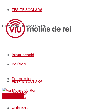
FES-TE SOCI ARA
Diumenge, 09 agost, 2026
Iniciar sessió
Política
Economia
FES-TE SOCI ARA
Societat
FES-TE SOCI
Política
Cultura