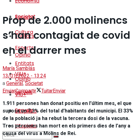
Economia
Societat
Prop de 2.000 molinencs
Esports
s’han contagiat de covid
Cultura
Entitats
en el darrer mes
Esports
Opinió
Entitats
María Samblás
VIU+
13/01/2022 - 13:24
Opinió
a
General
,
Societat
Enviar
Compartir
Tuitar
Enviar
Serveis
VIU+
1.911 persones han donat positiu en l’últim mes, el que
Serveis
suposa un 7,3% del total d’habitants del municipi. El 33%
L’Espieta
de la població ja ha rebut la tercera dosi de la vacuna.
Tres persones han mort en els primers dies de l’any a
L’Espieta
causa del virus a Molins de Rei.