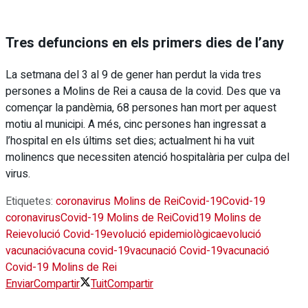
Tres defuncions en els primers dies de l’any
La setmana del 3 al 9 de gener han perdut la vida tres
persones a Molins de Rei a causa de la covid. Des que va
començar la pandèmia, 68 persones han mort per aquest
motiu al municipi. A més, cinc persones han ingressat a
l’hospital en els últims set dies; actualment hi ha vuit
molinencs que necessiten atenció hospitalària per culpa del
virus.
Etiquetes:
coronavirus Molins de Rei
Covid-19
Covid-19
coronavirus
Covid-19 Molins de Rei
Covid19 Molins de
Rei
evolució Covid-19
evolució epidemiològica
evolució
vacunació
vacuna covid-19
vacunació Covid-19
vacunació
Covid-19 Molins de Rei
Enviar
Compartir
Tuit
Compartir