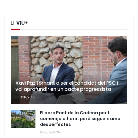
VIU+
Xavi Paz tornarà a ser el candidat del PSC i
vol aprofundir en un pacte progressista
10/07/2026
El parc Pont de la Cadena per fi
comença a florir, però segueix amb
desperfectes
25/05/2026