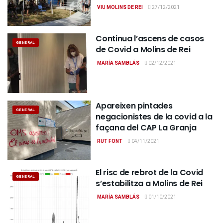
VIU MOLINS DE REI
27/12/2021
Continua l’ascens de casos
GENERAL
de Covid a Molins de Rei
MARÍA SAMBLÁS
02/12/2021
Apareixen pintades
GENERAL
negacionistes de la covid a la
façana del CAP La Granja
RUT FONT
04/11/2021
El risc de rebrot de la Covid
GENERAL
s’estabilitza a Molins de Rei
MARÍA SAMBLÁS
01/10/2021