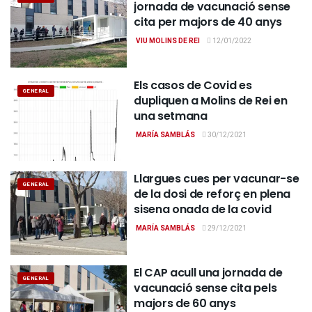
jornada de vacunació sense
cita per majors de 40 anys
VIU MOLINS DE REI
12/01/2022
Els casos de Covid es
GENERAL
dupliquen a Molins de Rei en
una setmana
MARÍA SAMBLÁS
30/12/2021
Llargues cues per vacunar-se
GENERAL
de la dosi de reforç en plena
sisena onada de la covid
MARÍA SAMBLÁS
29/12/2021
El CAP acull una jornada de
GENERAL
vacunació sense cita pels
majors de 60 anys