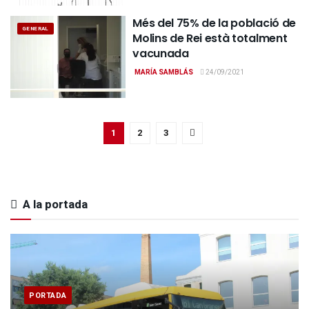
Més del 75% de la població de
GENERAL
Molins de Rei està totalment
vacunada
MARÍA SAMBLÁS
24/09/2021
1
2
3
A la portada
PORTADA