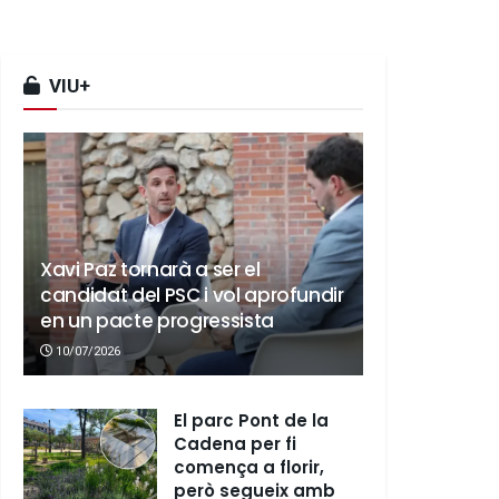
VIU+
Xavi Paz tornarà a ser el
candidat del PSC i vol aprofundir
en un pacte progressista
10/07/2026
El parc Pont de la
Cadena per fi
comença a florir,
però segueix amb