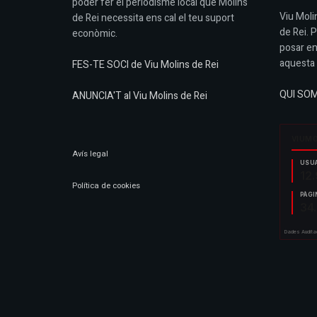
poder fer el periodisme local que Molins
Viu Molin
de Rei necessita ens cal el teu suport
de Rei. 
econòmic.
posar en
aquesta 
FES-TE SOCI de Viu Molins de Rei
QUI SO
ANUNCIA'T al Viu Molins de Rei
Avís legal
Política de cookies