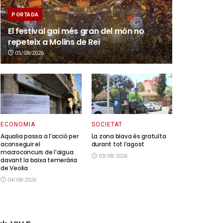
PORTADA
El festival gai més gran del món no
repeteix a Molins de Rei
05/08/2026
ECONOMIA
SOCIETAT
Aqualia passa a l’acció per
La zona blava és gratuïta
aconseguir el
durant tot l’agost
macroconcurs de l’aigua
03/08/2026
davant la baixa temerària
de Veolia
04/08/2026