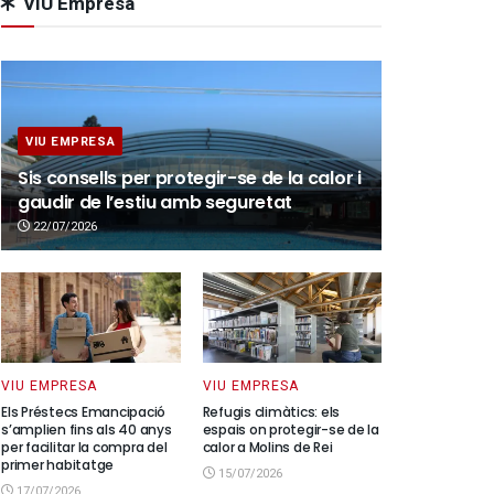
VIU Empresa
VIU EMPRESA
Sis consells per protegir-se de la calor i
gaudir de l’estiu amb seguretat
22/07/2026
VIU EMPRESA
VIU EMPRESA
Els Préstecs Emancipació
Refugis climàtics: els
s’amplien fins als 40 anys
espais on protegir-se de la
per facilitar la compra del
calor a Molins de Rei
primer habitatge
15/07/2026
17/07/2026