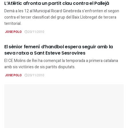
L’Atlètic afronta un partit clau contra el Pallejà
Demà a les 12 al Municipal Ricard Ginebreda s'enfronten el segon
contra el tercer classificat del grup del Baix Llobregat de tercera
territorial.
JOSE POLO
20/11/2010
ESPORTS
El sènior femení d’handbol espera seguir amb la
seva ratxa a Sant Esteve Sesrovires
El CE Molins de Rei ha començat la temporada a primera catalana
amb sis victòries de sis partits disputats.
JOSE POLO
20/11/2010