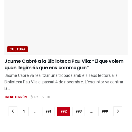
CULTURA
Jaume Cabré a la Biblioteca Pau Vila: “El que volem
quan llegim és que ens commoguin”
Jaume Cabré va realitzar una trobada amb els seus lectors a la
Biblioteca Pau Vila el passat 4 de novembre. L’escriptor va centrar
la...
IRENE TERRÓN
17/11/2010
1
…
991
992
993
…
999