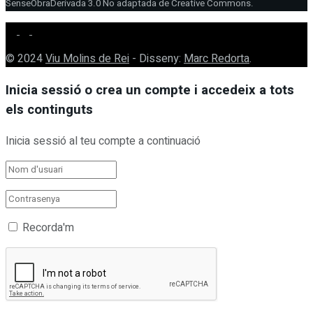
SenseObraDerivada 3.0 No adaptada de Creative Commons.
© 2024
Viu Molins de Rei
- Disseny:
Marc Redorta
.
Inicia sessió o crea un compte i accedeix a tots
els continguts
Inicia sessió al teu compte a continuació
Recorda'm