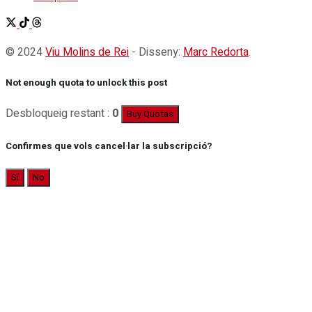
© 2024
Viu Molins de Rei
- Disseny:
Marc Redorta
.
Not enough quota to unlock this post
Desbloqueig restant :
0
Buy Quotas
Confirmes que vols cancel·lar la subscripció?
Sí
No