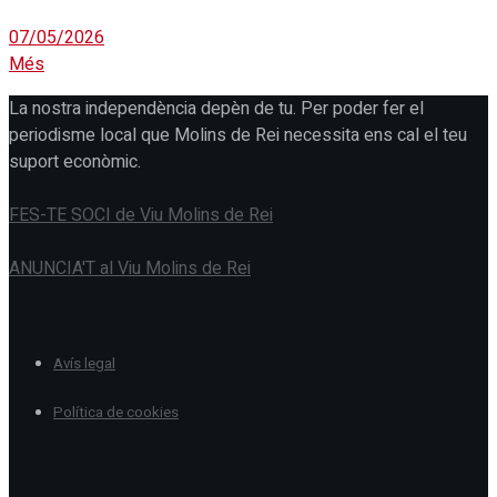
07/05/2026
Més
La nostra independència depèn de tu. Per poder fer el
periodisme local que Molins de Rei necessita ens cal el teu
suport econòmic.
FES-TE SOCI de Viu Molins de Rei
ANUNCIA'T al Viu Molins de Rei
Avís legal
Política de cookies