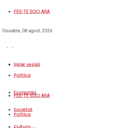
FES-TE SOCI ARA
Dissabte, 08 agost, 2026
Iniciar sessió
Política
Economia
FES-TE SOCI ARA
Societat
Política
Cultura