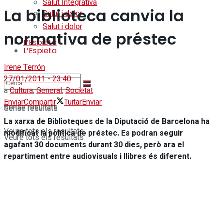
Salut Integrativa
La biblioteca canvia la
Salut i dolor
Salut i dolor
normativa de préstec
L’Espieta
L’Espieta
Irene Terrón
27/01/2011 - 23:40
a
Cultura
,
General
,
Societat
Enviar
Compartir
Tuitar
Enviar
Sense resultats
Sense resultats
La xarxa de Biblioteques de la Diputació de Barcelona ha
Veure tots els resultats
modificat la política de préstec. Es podran seguir
Veure tots els resultats
agafant 30 documents durant 30
dies, però ara el
repartiment entre audiovisuals i llibres és diferent.