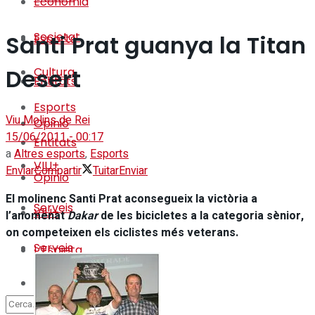
Economia
Societat
Santi Prat guanya la Titan
Esports
Desert
Cultura
Entitats
Esports
Viu Molins de Rei
Opinió
15/06/2011 - 00:17
Entitats
a
Altres esports
,
Esports
VIU+
Enviar
Compartir
Tuitar
Enviar
Opinió
El molinenc Santi Prat aconsegueix la victòria a
Serveis
VIU+
l’anomenat
Dakar
de les bicicletes a la categoria sènior,
on competeixen els ciclistes més veterans.
Serveis
L’Espieta
L’Espieta