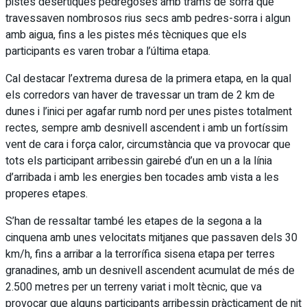
pistes desèrtiques pedregoses amb trams de sorra que
travessaven nombrosos rius secs amb pedres-sorra i algun
amb aigua, fins a les pistes més tècniques que els
participants es varen trobar a l’última etapa.
Cal destacar l’extrema duresa de la primera etapa, en la qual
els corredors van haver de travessar un tram de 2 km de
dunes i l’inici per agafar rumb nord per unes pistes totalment
rectes, sempre amb desnivell ascendent i amb un fortíssim
vent de cara i força calor, circumstància que va provocar que
tots els participant arribessin gairebé d’un en un a la línia
d’arribada i amb les energies ben tocades amb vista a les
properes etapes.
S’han de ressaltar també les etapes de la segona a la
cinquena amb unes velocitats mitjanes que passaven dels 30
km/h, fins a arribar a la terrorífica sisena etapa per terres
granadines, amb un desnivell ascendent acumulat de més de
2.500 metres per un terreny variat i molt tècnic, que va
provocar que alguns participants arribessin pràcticament de nit