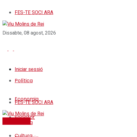
FES-TE SOCI ARA
Dissabte, 08 agost, 2026
Iniciar sessió
Política
Economia
FES-TE SOCI ARA
Societat
FES-TE SOCI
Política
Cultura