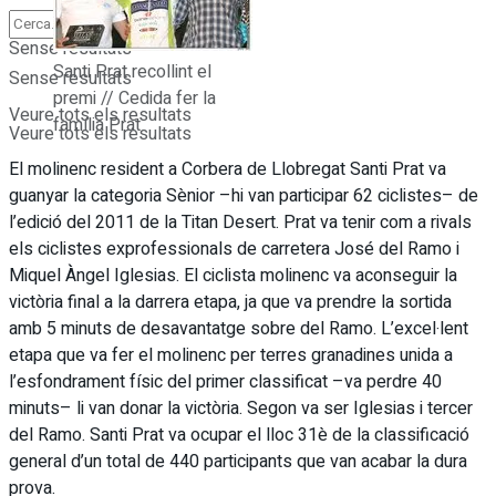
Sense resultats
Santi Prat recollint el
Sense resultats
premi // Cedida fer la
Veure tots els resultats
família Prat
Veure tots els resultats
El molinenc resident a Corbera de Llobregat Santi Prat va
guanyar la categoria Sènior –hi van participar 62 ciclistes– de
l’edició del 2011 de la Titan Desert. Prat va tenir com a rivals
els ciclistes exprofessionals de carretera José del Ramo i
Miquel Àngel Iglesias. El ciclista molinenc va aconseguir la
victòria final a la darrera etapa, ja que va prendre la sortida
amb 5 minuts de desavantatge sobre del Ramo. L’excel·lent
etapa que va fer el molinenc per terres granadines unida a
l’esfondrament físic del primer classificat –va perdre 40
minuts– li van donar la victòria. Segon va ser Iglesias i tercer
del Ramo. Santi Prat va ocupar el lloc 31è de la classificació
general d’un total de 440 participants que van acabar la dura
prova.