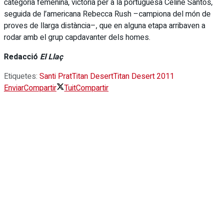
categoria femenina, victòria per a la portuguesa Celine Santos,
seguida de l’americana Rebecca Rush –campiona del món de
proves de llarga distància–, que en alguna etapa arribaven a
rodar amb el grup capdavanter dels homes.
Redacció
El Llaç
Etiquetes:
Santi Prat
Titan Desert
Titan Desert 2011
Enviar
Compartir
Tuit
Compartir