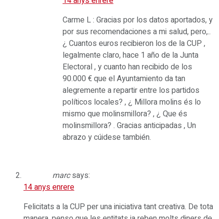
14 anys enrere
Carme L : Gracias por los datos aportados, y
por sus recomendaciones a mi salud, pero,..
¿ Cuantos euros recibieron los de la CUP ,
legalmente claro, hace 1 año de la Junta
Electoral , y cuanto han recibido de los
90.000 € que el Ayuntamiento da tan
alegremente a repartir entre los partidos
políticos locales? , ¿ Millora molins és lo
mismo que molinsmillora? , ¿ Que és
molinsmillora? . Gracias anticipadas , Un
abrazo y cúidese también.
marc
says:
14 anys enrere
Felicitats a la CUP per una iniciativa tant creativa. De tota
manera, penso que les entitats ja reben molts diners de