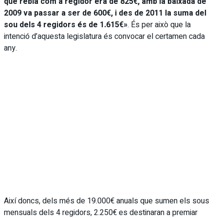
que rebia com a regidor era de 825€, amb la baixada de
2009 va passar a ser de 600€, i des de 2011 la suma del
sou dels 4 regidors és de 1.615€»
. És per això que la
intenció d’aquesta legislatura és convocar el certamen cada
any.
Així doncs, dels més de 19.000€ anuals que sumen els sous
mensuals dels 4 regidors, 2.250€ es destinaran a premiar