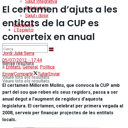
Salut Integrativa
El certamen d’ajuts a les
Salut i dolor
Salut i dolor
entitats de la CUP es
L’Espieta
L’Espieta
converteix en anual
Jordi Julià Serra
05/07/2012 - 17:44
Sense resultats
Sense resultats
a
Entitats
,
General
,
Política
Enviar
Compartir
Tuitar
Enviar
Veure tots els resultats
Veure tots els resultats
El certamen Millorem Molins, que convoca la CUP amb
part del sou que reben els seus regidors, passa a ser
anual degut a l’augment de regidors d’aquesta
legislatura. El certamen, celebrat per primera vegada al
2008, serveix per finançar projectes de les entitats
locals.