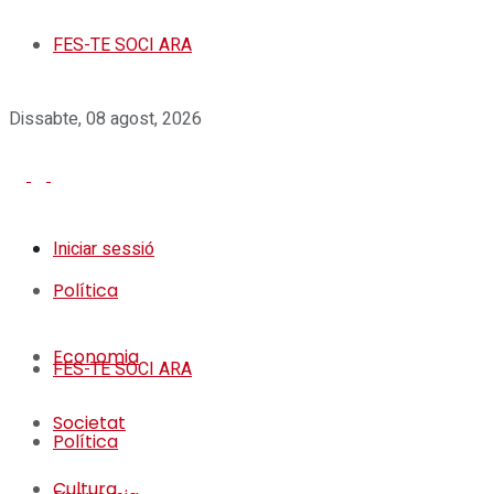
FES-TE SOCI ARA
Dissabte, 08 agost, 2026
Iniciar sessió
Política
Economia
FES-TE SOCI ARA
Societat
Política
Cultura