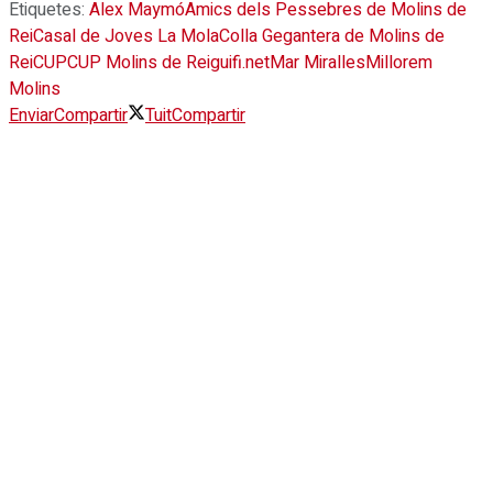
Etiquetes:
Alex Maymó
Amics dels Pessebres de Molins de
Rei
Casal de Joves La Mola
Colla Gegantera de Molins de
Rei
CUP
CUP Molins de Rei
guifi.net
Mar Miralles
Millorem
Molins
Enviar
Compartir
Tuit
Compartir