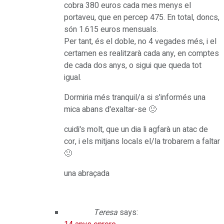
cobra 380 euros cada mes menys el
portaveu, que en percep 475. En total, doncs,
són 1.615 euros mensuals.
Per tant, és el doble, no 4 vegades més, i el
certamen es realitzarà cada any, en comptes
de cada dos anys, o sigui que queda tot
igual.
Dormiria més tranquil/a si s'informés una
mica abans d'exaltar-se 🙂
cuidi's molt, que un dia li agfarà un atac de
cor, i els mitjans locals el/la trobarem a faltar
🙂
una abraçada
Teresa
says: