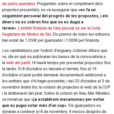
de punts operatius
. Preguntats sobre el compliment dels
projectes presentats, es va assegurar que
«es fa un
seguiment personal del progrés de les propostes, i els
diners no es cobren fins que no es dugui a
terme»
.
L’entitat finalista de l’any passat va ser la Colla
Gegantera de Molins de Rei
. Els premis de totes les edicions
han estat de 1.250€ pel guanyador i 1.000€ pel finalista.
Les candidatures per l’edició d’enguany s’obriran dilluns que
ve, dia en què es publicaran les bases de la convocatòria a
la
web del partit
. Hi haurà temps per presentar propostes fins
la tardor. El 8 d’octubre es tancarà el termini, fins al 19
d’octubre el jurat podrà demanar documentació addicional a
les entitats que s’hi hagin presentat, i del 20 d’octubre al 5 de
novembre tindrà lloc la votació de projectes al web de la CUP
i la deliberació del jurat. Sobre la votació en línia, Mar Miralles
va remarcar que
«ja establirem mecanismes per evitar
que es pugui votar més d’un cop»
. Els guanyadors es
donaran a conèixer el 8 de novembre, 4 mesos després de