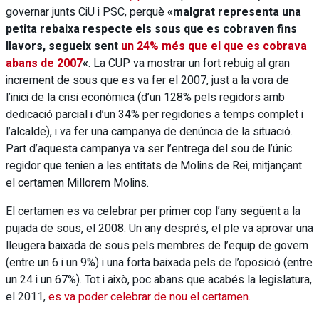
governar junts CiU i PSC, perquè
«malgrat representa una
petita rebaixa respecte els sous que es cobraven fins
llavors, segueix sent
un 24% més que el que es cobrava
abans de 2007
«
. La CUP va mostrar un fort rebuig al gran
increment de sous que es va fer el 2007, just a la vora de
l’inici de la crisi econòmica (d’un 128% pels regidors amb
dedicació parcial i d’un 34% per regidories a temps complet i
l’alcalde), i va fer una campanya de denúncia de la situació.
Part d’aquesta campanya va ser l’entrega del sou de l’únic
regidor que tenien a les entitats de Molins de Rei, mitjançant
el certamen Millorem Molins.
El certamen es va celebrar per primer cop l’any següent a la
pujada de sous, el 2008. Un any després, el ple va aprovar una
lleugera baixada de sous pels membres de l’equip de govern
(entre un 6 i un 9%) i una forta baixada pels de l’oposició (entre
un 24 i un 67%). Tot i això, poc abans que acabés la legislatura,
el 2011,
es va poder celebrar de nou el certamen
.