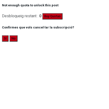
Not enough quota to unlock this post
Desbloqueig restant :
0
Buy Quotas
Confirmes que vols cancel·lar la subscripció?
Sí
No