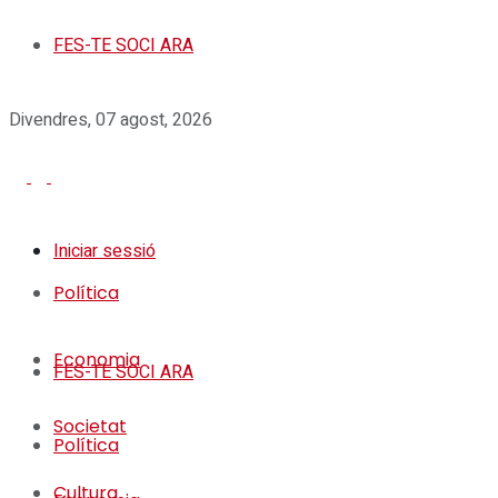
FES-TE SOCI ARA
Divendres, 07 agost, 2026
Iniciar sessió
Política
Economia
FES-TE SOCI ARA
Societat
Política
Cultura