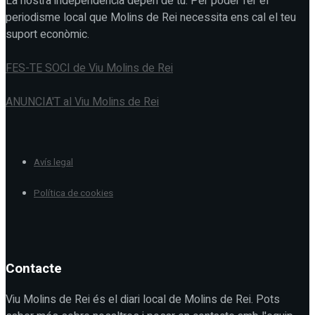
La nostra independència depèn de tu. Per poder fer el
periodisme local que Molins de Rei necessita ens cal el teu
suport econòmic.
FES-TE SOCI de Viu Molins de Rei
ANUNCIA'T al Viu Molins de Rei
Avís legal
Política de cookies
Contacte
Viu Molins de Rei és el diari local de Molins de Rei. Pots