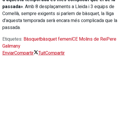
passada»
. Amb 8 desplaçaments a Lleida i 3 equips de
Cornellà, sempre exigents si parlem de bàsquet, la lliga
d’aquesta temporada serà encara més complicada que la
passada.
Etiquetes:
Bàsquet
bàsquet femení
CE Molins de Rei
Pere
Galimany
Enviar
Compartir
Tuit
Compartir