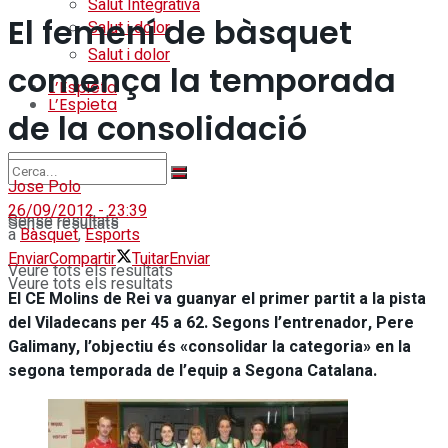
Salut Integrativa
El femení de bàsquet
Salut i dolor
Salut i dolor
comença la temporada
L’Espieta
L’Espieta
de la consolidació
Jose Polo
26/09/2012 - 23:39
Sense resultats
Sense resultats
a
Bàsquet
,
Esports
Enviar
Compartir
Tuitar
Enviar
Veure tots els resultats
Veure tots els resultats
El CE Molins de Rei va guanyar el primer partit a la pista
del Viladecans per 45 a 62. Segons l’entrenador, Pere
Galimany, l’objectiu és «consolidar la categoria» en la
segona temporada de l’equip a Segona Catalana.