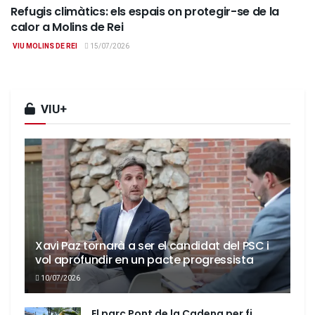
Refugis climàtics: els espais on protegir-se de la
calor a Molins de Rei
VIU MOLINS DE REI
15/07/2026
VIU+
Xavi Paz tornarà a ser el candidat del PSC i
vol aprofundir en un pacte progressista
10/07/2026
El parc Pont de la Cadena per fi