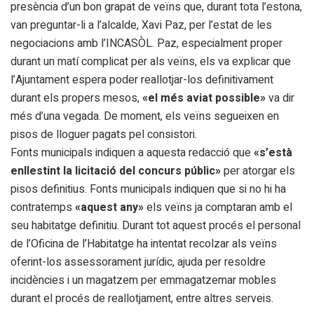
presència d’un bon grapat de veïns que, durant tota l’estona,
van preguntar-li a l’alcalde, Xavi Paz, per l’estat de les
negociacions amb l’INCASÒL. Paz, especialment proper
durant un matí complicat per als veïns, els va explicar que
l’Ajuntament espera poder reallotjar-los definitivament
durant els propers mesos,
«el més aviat possible»
va dir
més d’una vegada. De moment, els veïns segueixen en
pisos de lloguer pagats pel consistori.
Fonts municipals indiquen a aquesta redacció que
«s’està
enllestint la licitació del concurs públic»
per atorgar els
pisos definitius. Fonts municipals indiquen que si no hi ha
contratemps
«aquest any»
els veïns ja comptaran amb el
seu habitatge definitiu. Durant tot aquest procés el personal
de l’Oficina de l’Habitatge ha intentat recolzar als veïns
oferint-los assessorament jurídic, ajuda per resoldre
incidències i un magatzem per emmagatzemar mobles
durant el procés de reallotjament, entre altres serveis.