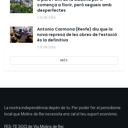
comença a florir, però segueix amb
desperfectes
25/05/2026
Antonio Carmona (Renfe) diu que la
nova represa de les obres de l’estació
és la definitiva
07/05/2026
MÉS
La nostra independència depèn de tu. Per poder fer el periodisme
local que Molins de Rei necessita ens cal el teu suport econòmic.
FES-TE SOCI de Viu Molins de Rei