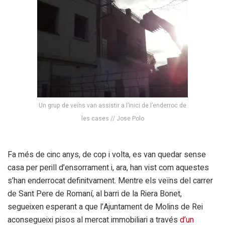
Un grup de veïns van assistir a l’inici de l’enderroc de
les cases // Jose Polo
Fa més de cinc anys, de cop i volta, es van quedar sense
casa per perill d’ensorrament i, ara, han vist com aquestes
s’han enderrocat definitvament. Mentre els veïns del carrer
de Sant Pere de Romaní, al barri de la Riera Bonet,
segueixen esperant a que l’Ajuntament de Molins de Rei
aconsegueixi pisos al mercat immobiliari a través
d’un