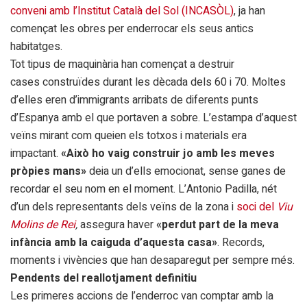
conveni amb l’Institut Català del Sol (INCASÒL)
, ja han
començat les obres per enderrocar els seus antics
habitatges.
Tot tipus de maquinària han començat a destruir
cases construïdes durant les dècada dels 60 i 70. Moltes
d’elles eren d’immigrants arribats de diferents punts
d’Espanya amb el que portaven a sobre. L’estampa d’aquest
veïns mirant com queien els totxos i materials era
impactant.
«Això ho vaig construir jo amb les meves
pròpies mans»
deia un d’ells emocionat, sense ganes de
recordar el seu nom en el moment. L’Antonio Padilla, nét
d’un dels representants dels veïns de la zona i
soci del
Viu
Molins de Rei
,
assegura haver
«perdut part de la meva
infància amb la caiguda d’aquesta casa»
. Records,
moments i vivències que han desaparegut per sempre més.
Pendents del reallotjament definitiu
Les primeres accions de l’enderroc van comptar amb la