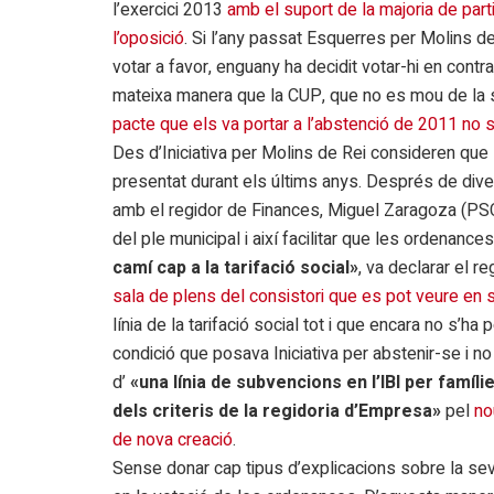
l’exercici 2013
amb el suport de la majoria de part
l’oposició
. Si l’any passat Esquerres per Molins d
votar a favor, enguany ha decidit votar-hi en contra
mateixa manera que la CUP, que no es mou de la s
pacte que els va portar a l’abstenció de 2011 no s’
Des d’Iniciativa per Molins de Rei consideren qu
presentat durant els últims anys. Després de div
amb el regidor de Finances, Miguel Zaragoza (PSC)
del ple municipal i així facilitar que les ordenance
camí cap a la tarifació social»
, va declarar el r
sala de plens del consistori que es pot veure en 
línia de la tarifació social tot i que encara no s’
condició que posava Iniciativa per abstenir-se i n
d’
«una línia de subvencions en l’IBI per famíli
dels criteris de la regidoria d’Empresa»
pel
no
de nova creació
.
Sense donar cap tipus d’explicacions sobre la se