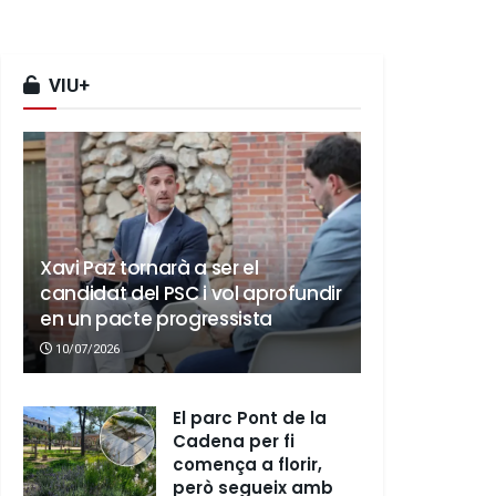
VIU+
Xavi Paz tornarà a ser el
candidat del PSC i vol aprofundir
en un pacte progressista
10/07/2026
El parc Pont de la
Cadena per fi
comença a florir,
però segueix amb