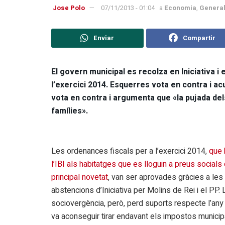
Jose Polo
07/11/2013 - 01:04
a
Economia
,
Genera
Enviar
Compartir
El govern municipal es recolza en Iniciativa i
l’exercici 2014. Esquerres vota en contra i ac
vota en contra i argumenta que «la pujada del
famílies».
Les ordenances fiscals per a l’exercici 2014,
que 
l’IBI als habitatges que es lloguin a preus socials
principal novetat
, van ser aprovades gràcies a les
abstencions d’Iniciativa per Molins de Rei i el PP. 
sociovergència, però, perd suports respecte l’any
va aconseguir tirar endavant els impostos municip