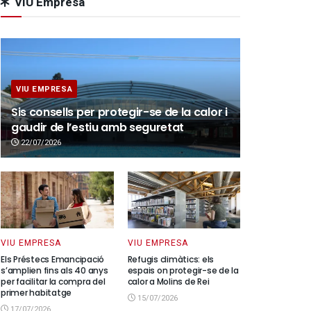
VIU Empresa
VIU EMPRESA
Sis consells per protegir-se de la calor i
gaudir de l’estiu amb seguretat
22/07/2026
VIU EMPRESA
VIU EMPRESA
Els Préstecs Emancipació
Refugis climàtics: els
s’amplien fins als 40 anys
espais on protegir-se de la
per facilitar la compra del
calor a Molins de Rei
primer habitatge
15/07/2026
17/07/2026