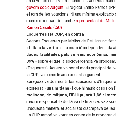
en la votació de les ordenances. D’aquesta maner
govern sociovergent
. El regidor Emilio Ramos (PP),
el torn de les votacions. Ni una mínima explicació 
municipi per part del també
representant de Molins
Ramon Casals (CiU)
.
Esquerres i la CUP, en contra
Segons Esquerres per Molins de Rei, l’anunci fet p
«falta a la veritat»
. La coalició independentista 
dades facilitades pels serveis econòmics mun
89%»
sobre el que la sociovergència va proposar,
(Esquerres). Aquest va ser el motiu principal del vot
la CUP, va coincidir amb aquest argument.
Zaragoza va desmentir les acusacions d’Esquerres
expressa
«una mitjana»
i que hi haurà casos on l
molinenc, de mitjana, l’IBI li pujarà 1,6€ al mes
màxim responsable de l’àrea de finances va ass
D’aquesta manera, el socialista discrepava de les
La CUP també va votar en contra de la proposta d