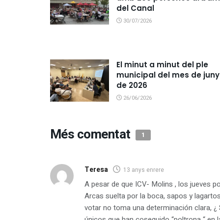
del Canal
30/07/2026
El minut a minut del ple
municipal del mes de juny
de 2026
26/06/2026
Més comentat
1
Teresa
13 anys enrere
A pesar de que ICV- Molins , los jueves po
Arcas suelta por la boca, sapos y lagartos
votar no toma una determinación clara, ¿ 
únicos que han coseguido “poltrona “ en 