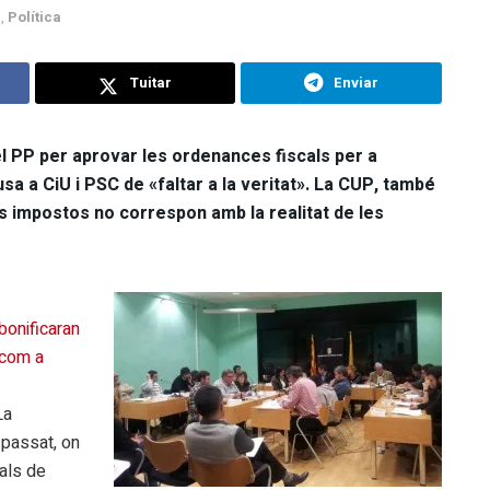
l
,
Política
Tuitar
Enviar
 el PP per aprovar les ordenances fiscals per a
usa a CiU i PSC de «faltar a la veritat». La CUP, també
s impostos no correspon amb la realitat de les
bonificaran
 com a
La
 passat, on
als de