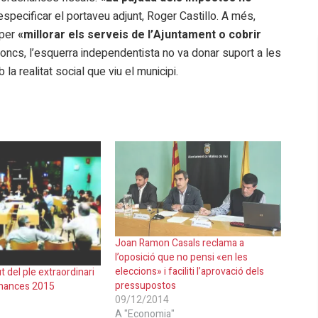
 especificar el portaveu adjunt, Roger Castillo. A més,
 per
«millorar els serveis de l’Ajuntament o
cobrir
 doncs, l’esquerra independentista no va donar suport a les
 realitat social que viu el municipi.
Joan Ramon Casals reclama a
l’oposició que no pensi «en les
eleccions» i faciliti l’aprovació dels
t del ple extraordinari
pressupostos
enances 2015
09/12/2014
A "Economia"