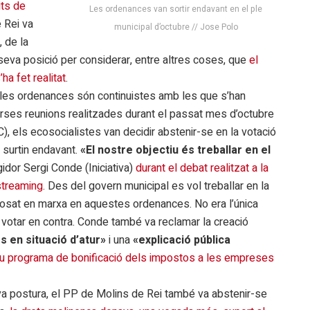
its de
Les ordenances van sortir endavant en el ple
e Rei va
municipal d’octubre // Jose Polo
, de la
eva posició per considerar, entre altres coses, que
el
ha fet realitat
.
e les ordenances són continuistes amb les que s’han
erses reunions realitzades durant el passat mes d’octubre
, els ecosocialistes van decidir abstenir-se en la votació
s surtin endavant.
«El nostre objectiu és treballar en el
egidor Sergi Conde (Iniciativa)
durant el debat realitzat a la
streaming
. Des del govern municipal es vol treballar en la
ha posat en marxa en aquestes ordenances. No era l’única
o votar en contra. Conde també va reclamar la creació
es en situació d’atur»
i una
«explicació pública
u programa de bonificació dels impostos a les empreses
va postura, el PP de Molins de Rei també va abstenir-se