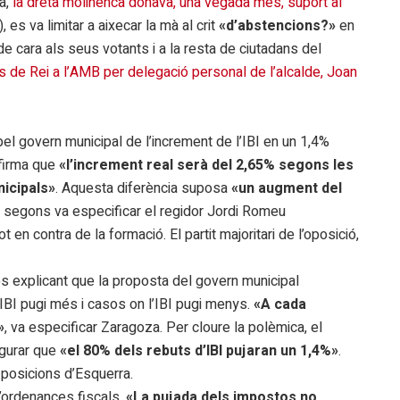
a,
la dreta molinenca donava, una vegada més, suport al
 es va limitar a aixecar la mà al crit
«d’abstencions?»
en
de cara als seus votants i a la resta de ciutadans del
 de Rei a l’AMB per delegació personal de l’alcalde, Joan
el govern municipal de l’increment de l’IBI en un 1,4%
afirma que
«l’increment real serà del 2,65% segons les
icipals»
. Aquesta diferència suposa
«un augment del
 segons va especificar el regidor Jordi Romeu
 en contra de la formació. El partit majoritari de l’oposició,
 explicant que la proposta del govern municipal
’IBI pugi més i casos on l’IBI pugi menys.
«A cada
»
, va especificar Zaragoza. Per cloure la polèmica, el
egurar que
«el 80% dels rebuts d’IBI pujaran un 1,4%»
.
 posicions d’Esquerra.
’ordenances fiscals.
«La pujada dels impostos no