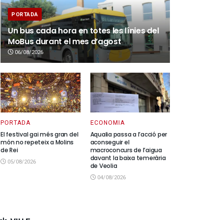
PORTADA
Un bus cada hora en totes les línies del
MoBus durant el mes d’agost
06/08/2026
PORTADA
ECONOMIA
El festival gai més gran del
Aqualia passa a l’acció per
món no repeteix a Molins
aconseguir el
de Rei
macroconcurs de l’aigua
davant la baixa temerària
05/08/2026
de Veolia
04/08/2026