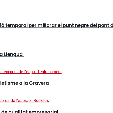
 temporal per millorar el punt negre del pont 
 la Llengua
letisme a la Gravera
ell de qualitat empresarial