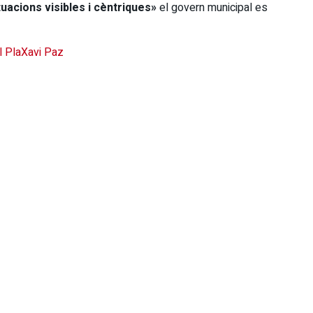
uacions visibles i cèntriques»
el govern municipal es
l Pla
Xavi Paz