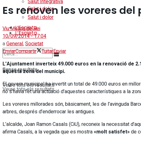
Salut Integrativa
Es renoven les voreres del 
Salut i dolor
Salut i dolor
L’Espieta
Viu Molins de Rei
L’Espieta
10/09/2014 - 17:04
a
General
,
Societat
Enviar
Compartir
Tuitar
Enviar
L’Ajuntament inverteix 49.000 euros en la renovació de 2.
Sense resultats
Sense resultats
aquesta zona del municipi.
El govern municipal ha invertit un total de 49.000 euros en mil
Veure tots els resultats
Veure tots els resultats
no s’havia fet una actuació d’aquestes característiques a la zon
Les voreres millorades són, bàsicament, les de l’avinguda Barcel
arbres, després d’enderrocar les antigues.
L’alcalde, Joan Ramon Casals (CiU), reconeix la necessitat d’a
afirma Casals, a la vegada que es mostra
«molt satisfet»
de c