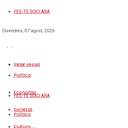
FES-TE SOCI ARA
Divendres, 07 agost, 2026
Iniciar sessió
Política
Economia
FES-TE SOCI ARA
Societat
Política
Cultura