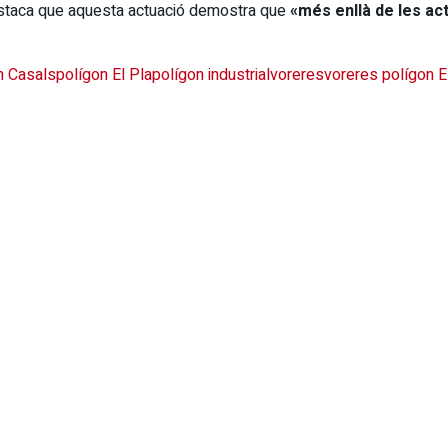
destaca que aquesta actuació demostra que
«més enllà de les act
 Casals
polígon El Pla
polígon industrial
voreres
voreres polígon E