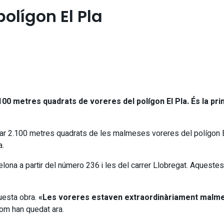
polígon El Pla
100 metres quadrats de voreres del polígon El Pla. És la pr
lorar 2.100 metres quadrats de les malmeses voreres del polígon E
a.
ona a partir del número 236 i les del carrer Llobregat. Aquestes s
questa obra.
«Les voreres estaven extraordinàriament malmes
om han quedat ara.