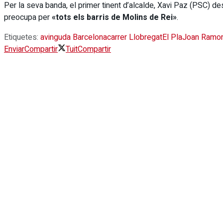
Per la seva banda, el primer tinent d’alcalde, Xavi Paz (PSC) 
preocupa per
«tots els barris de Molins de Rei»
.
Etiquetes:
avinguda Barcelona
carrer Llobregat
El Pla
Joan Ramon
Enviar
Compartir
Tuit
Compartir