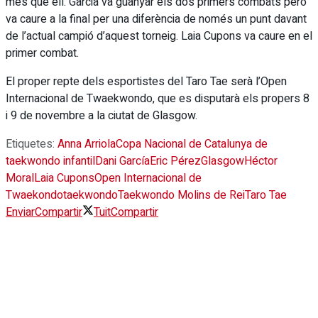
més que ell. Garcia va guanyar els dos primers combats però
va caure a la final per una diferència de només un punt davant
de l’actual campió d’aquest torneig. Laia Cupons va caure en el
primer combat.
El proper repte dels esportistes del Taro Tae serà l’Open
Internacional de Twaekwondo, que es disputarà els propers 8
i 9 de novembre a la ciutat de Glasgow.
Etiquetes:
Anna Arriola
Copa Nacional de Catalunya de
taekwondo infantil
Dani García
Eric Pérez
Glasgow
Héctor
Moral
Laia Cupons
Open Internacional de
Twaekondo
taekwondo
Taekwondo Molins de Rei
Taro Tae
Enviar
Compartir
Tuit
Compartir