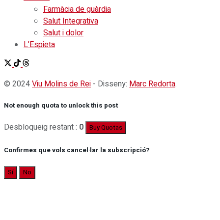
Farmàcia de guàrdia
Salut Integrativa
Salut i dolor
L’Espieta
© 2024
Viu Molins de Rei
- Disseny:
Marc Redorta
.
Not enough quota to unlock this post
Desbloqueig restant :
0
Buy Quotas
Confirmes que vols cancel·lar la subscripció?
Sí
No