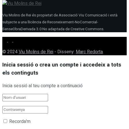
Viu Molins de Rei és propietat de Associació Viu Comunicació i està
subjecte a una llicència de Reconeixement-NoComercial-
SenseObraDerivada 3.0 No adaptada de Creative Commons.
© 2024
Viu Molins de Rei
- Disseny:
Marc Redorta
.
Inicia sessió o crea un compte i accedeix a tots
els continguts
Inicia sessió al teu compte a continuació
Recorda'm