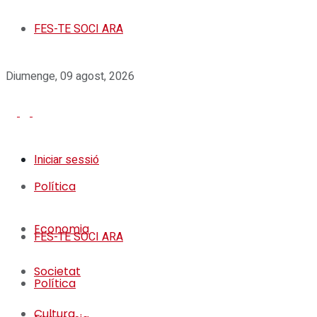
FES-TE SOCI ARA
Diumenge, 09 agost, 2026
Iniciar sessió
Política
Economia
FES-TE SOCI ARA
Societat
Política
Cultura