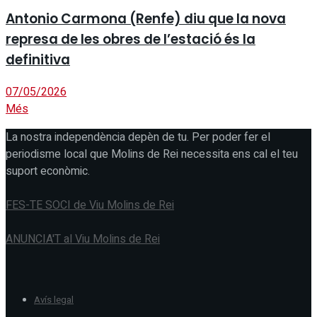
Antonio Carmona (Renfe) diu que la nova
represa de les obres de l’estació és la
definitiva
07/05/2026
Més
La nostra independència depèn de tu. Per poder fer el
periodisme local que Molins de Rei necessita ens cal el teu
suport econòmic.
FES-TE SOCI de Viu Molins de Rei
ANUNCIA'T al Viu Molins de Rei
Avís legal