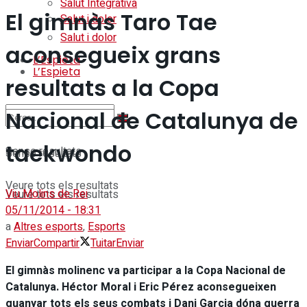
Salut Integrativa
El gimnàs Taro Tae
Salut i dolor
Salut i dolor
aconsegueix grans
L’Espieta
L’Espieta
resultats a la Copa
Nacional de Catalunya de
taekwondo
Sense resultats
Sense resultats
Veure tots els resultats
Viu Molins de Rei
Veure tots els resultats
05/11/2014 - 18:31
a
Altres esports
,
Esports
Enviar
Compartir
Tuitar
Enviar
El gimnàs molinenc va participar a la Copa Nacional de
Catalunya. Héctor Moral i Eric Pérez aconsegueixen
guanyar tots els seus combats i Dani Garcia dóna guerra