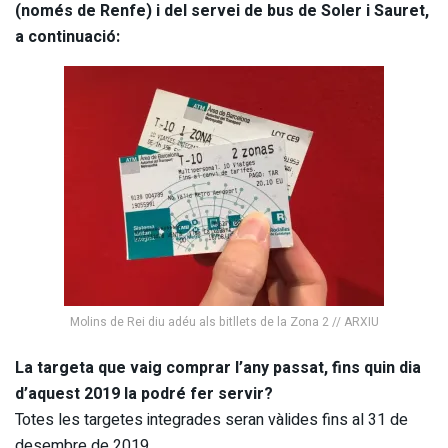
(només de Renfe) i del servei de bus de Soler i Sauret,
a continuació:
Molins de Rei diu adéu als bitllets de la Zona 2 // ARXIU
La targeta que vaig comprar l’any passat, fins quin dia
d’aquest 2019 la podré fer servir?
Totes les targetes integrades seran vàlides fins al 31 de
desembre de 2019.