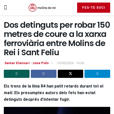
FES-TE SOCI
Dos detinguts per robar 150
metres de coure a la xarxa
ferroviària entre Molins de
Rei i Sant Feliu
Samar Elansari
I
Jose Polo
13/05/2026 - 13:06
Els trens de la línia R4 han patit retards durant tot el
matí. Els presumptes autors dels fets han estat
detinguts després d’intentar fugir.