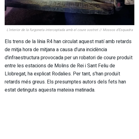
L’interior de la furgoneta interceptada amb el coure sostret // Mossos d’Esquadra
Els trens de la línia R4 han circulat aquest matí amb retards
de mitja hora de mitjana a causa d’una incidència
d’infraestructura provocada per un robatori de coure produït
entre les estacions de Molins de Rei i Sant Feliu de
Llobregat, ha explicat Rodalies. Per tant, s’han produït
retards més greus. Els presumptes autors dels fets han
estat detinguts aquesta mateixa matinada.