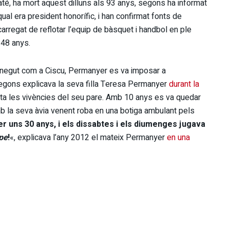
té, ha mort aquest dilluns als 93 anys, segons ha informat
ual era president honorífic, i han confirmat fonts de
carregat de reflotar l’equip de bàsquet i handbol en ple
 48 anys.
onegut com a Ciscu, Permanyer es va imposar a
egons explicava la seva filla Teresa Permanyer
durant la
lata les vivències del seu pare. Amb 10 anys es va quedar
mb la seva àvia venent roba en una botiga ambulant pels
er uns 30 anys, i els dissabtes i els diumenges jugava
pe
!
«, explicava l’any 2012 el mateix Permanyer
en una