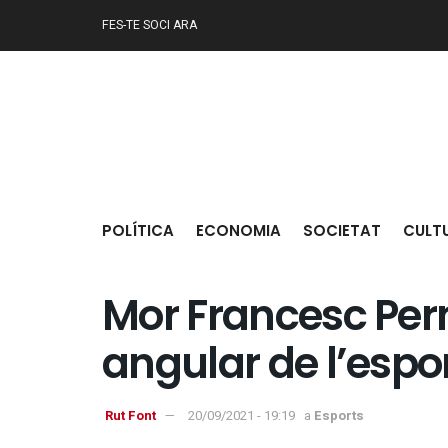
FES-TE SOCI ARA
POLÍTICA
ECONOMIA
SOCIETAT
CULT
Mor Francesc Per
angular de l’espor
Rut Font
20/09/2021 - 19:19
a
Esports