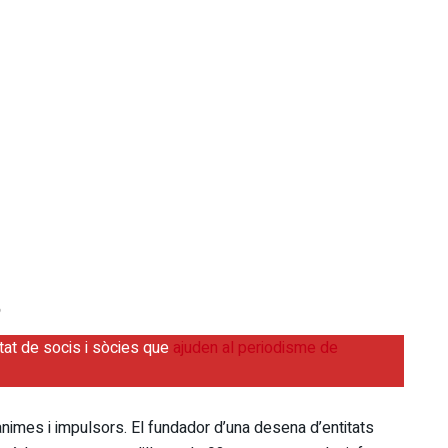
tat de socis i sòcies que
ajuden al periodisme de
imes i impulsors. El fundador d’una desena d’entitats