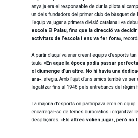
anys ja era el responsable de dur la pilota al ca
un dels fundadors del primer club de bàsquet de
l’equip va jugar a primera divisió catalana i va debu
escola El Palau, fins que la direcció va decidi
activitats de l’escola i ens va fer fora»
, record
A partir d’aquí va anar creant equips d’esports tan 
taula.
«En aquella època podia passar perfectam
el diumenge d’un altre. No hi havia una dedica
ara
«, afegia. Amb l’ajut d’uns amics també va ser 
legalitzar fins al 1948 pels entrebancs del règim f
La majoria d’esports on participava eren en equip. Al
encarregar-se de temes burocràtics i organitzar l
desplaçares.
«Els altres volien jugar, però no 