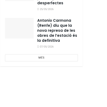
desperfectes
25/05/2026
Antonio Carmona
(Renfe) diu que la
nova represa de les
obres de l’estació és
la definitiva
07/05/2026
MÉS