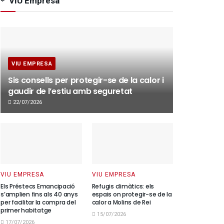
VIU Empresa
VIU EMPRESA
Sis consells per protegir-se de la calor i
gaudir de l’estiu amb seguretat
22/07/2026
VIU EMPRESA
VIU EMPRESA
Els Préstecs Emancipació
Refugis climàtics: els
s’amplien fins als 40 anys
espais on protegir-se de la
per facilitar la compra del
calor a Molins de Rei
primer habitatge
15/07/2026
17/07/2026