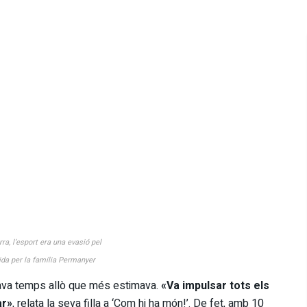
ra, l’esport era una evasió pel
ida per la família Permanyer
cava temps allò que més estimava.
«Va impulsar tots els
ar»
, relata la seva filla a ‘Com hi ha món!’. De fet, amb 10