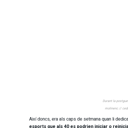
Durant la postguer
molinenc // ced
Així doncs, era als caps de setmana quan li dedi
esports que als 40 es podrien iniciar o reinici