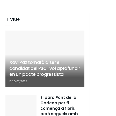
VIU+
Xavi Paz tornarà a ser el
candidat del PSC i vol aprofundir
en un pacte progressista
10/07/2026
El parc Pont de la
Cadena per fi
comença a florir,
però segueix amb