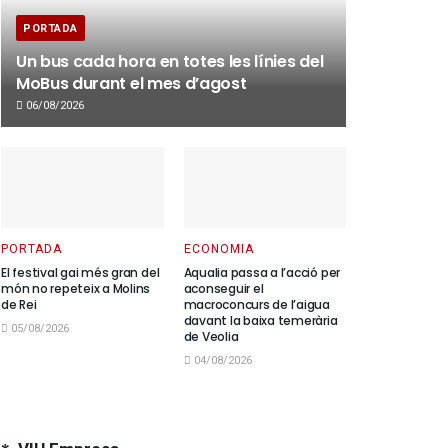
PORTADA
Un bus cada hora en totes les línies del
MoBus durant el mes d’agost
06/08/2026
PORTADA
ECONOMIA
El festival gai més gran del
Aqualia passa a l’acció per
món no repeteix a Molins
aconseguir el
de Rei
macroconcurs de l’aigua
davant la baixa temerària
05/08/2026
de Veolia
04/08/2026