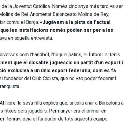
mp de la Joventut Catòlica. Només cinc anys més tard va ser
 Molins de Rei. Anomenat Baloncesto Molins de Rey,
tar contra el Barça.
«Jugàvem a la pista de l’actual
r que les instal·lacions només podien ser per a les
ava en aquella entrevista.
diversos com l’handbol, l’hoquei patins, el futbol i el tenis
ent que el dissabte juguessis un partit d’un esport i
ció exclusiva a un únic esport federatiu, com es fa
el fundador del Club Ciclista, que no van poder federar i
ranquista.
 llibre, la seva filla explica que, si calia anar a Barcelona a
es fitxes dels jugadors, Permanyer era el primer en
fer feina»
, deia el fundador de tots aquests equips.