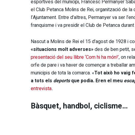
esportives del municipi, Francesc Permanyer Saba
el Club Petanca Molins de Rei, organització de la q
l’Ajuntament. Entre d’altres, Permanyer va ser l’en
franquisme i va presidir el Club de Petanca durant
Nascut a Molins de Rei el 15 d’agost de 1928 i c
«situacions molt adverses»
des de ben petit, s
presentació del seu llibre ‘Com hi ha món!’
, on re
orfe de pare i va haver de començar a treballar a
municipis de tota la comarca. «
Tot això ho vaig f
a tots els
deports
que podia. Eren el meu
esca
entrevista
.
Bàsquet, handbol, ciclisme…