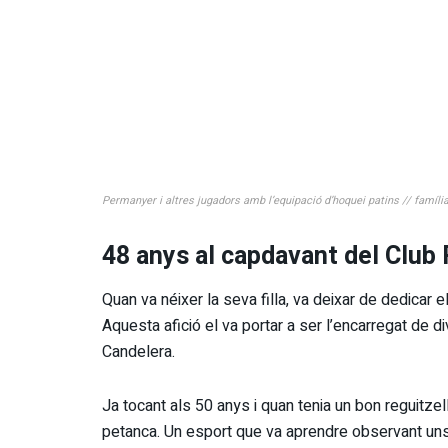
Permanyer i altres jugadors amb l’equipació d’hoquei patins // famíl
48 anys al capdavant del Club
Quan va néixer la seva filla, va deixar de dedicar e
Aquesta afició el va portar a ser l’encarregat de d
Candelera.
Ja tocant als 50 anys i quan tenia un bon reguitzel
petanca. Un esport que va aprendre observant uns