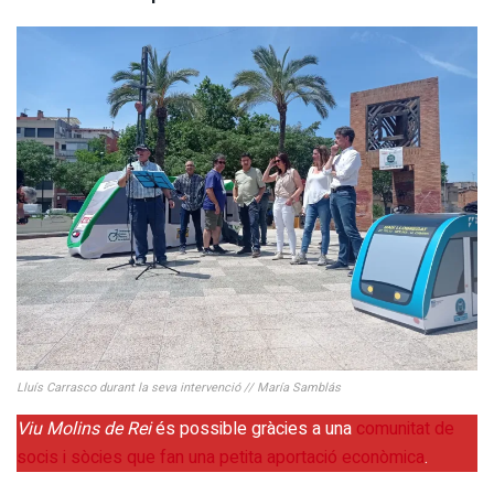
Lluís Carrasco durant la seva intervenció // María Samblás
Viu Molins de Rei
és possible gràcies a una
comunitat de
socis i sòcies que fan una petita aportació econòmica
.